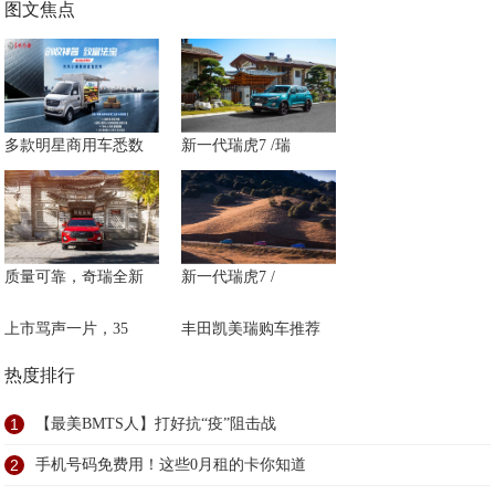
图文焦点
多款明星商用车悉数
新一代瑞虎7 /瑞
质量可靠，奇瑞全新
新一代瑞虎7 /
上市骂声一片，35
丰田凯美瑞购车推荐
热度排行
1
【最美BMTS人】打好抗“疫”阻击战
2
手机号码免费用！这些0月租的卡你知道