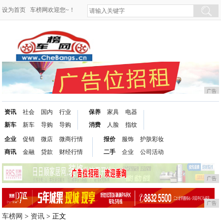
设为首页
车榜网欢迎您~！
广告
资讯
社会
国内
行业
保养
家具
电器
新车
新车
导购
导购
消费
人脸
指纹
企业
促销
微店
微商行情
报价
服饰
护肤彩妆
商讯
金融
贷款
财经行情
二手
企业
公司活动
广告
广告
车榜网
>
资讯
> 正文