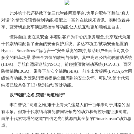
此外第十代还搭载了第三代智能网联平台,为用户配备了胜似“真人
对话”的情景化语音控制功能,搭配上丰富的在线娱乐资讯、实时位置共
享、蓝牙钥匙及车辆远程控制等功能,让人机互动更加顺畅且自由。
懂得自由,更在意安全,本着以客户为中心的服务理念,北京现代为第
十代索纳塔配备了全面的安全保护系统。多达23项主/被动安全配置的
Hyundai SmartSense“智心合一”安全系统的加持,帮助用户全面应对复杂
多变的用车场景,带来全方位的放松与保护。其中高速公路驾驶辅助系统
(HDA)、导航自适应巡航(NSCC)、前碰撞预警制动系统(FCA-JT)、盲区
防撞辅助(BCA)、乘客下车安全辅助(SEA)、前车出发提醒(LVDA)6大同
级独有功能,为驾乘消费者提供全面周到的安全关怀。可以说,第十代索
纳塔已经具备了L2+级别自动驾驶功能。
以“驾趣”之名,突破“蜀道难行”
李白曾说,“蜀道之难,难于上青天”,这是人们千百年来对于川路的固
有印象。但第十代索纳塔将凭借同级领先的动力和驾控乐趣征服蜀道。
而第十代索纳塔的这道“自信之光”,就源自其全新的“Smartstream”动力总
成。