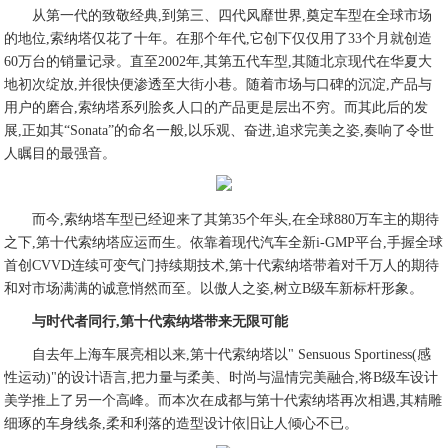
从第一代的致敬经典,到第三、四代风靡世界,奠定车型在全球市场
的地位,索纳塔仅花了十年。在那个年代,它创下仅仅用了33个月就创造
60万台的销量记录。直至2002年,其第五代车型,其随北京现代在华夏大
地初次绽放,并很快便渗透至大街小巷。随着市场与口碑的沉淀,产品与
用户的磨合,索纳塔系列脍炙人口的产品更是层出不穷。而其此后的发
展,正如其“Sonata”的命名一般,以乐观、奋进,追求完美之姿,奏响了令世
人瞩目的最强音。
而今,索纳塔车型已经迎来了其第35个年头,在全球880万车主的期待
之下,第十代索纳塔应运而生。依靠着现代汽车全新i-GMP平台,手握全球
首创CVVD连续可变气门持续期技术,第十代索纳塔带着对千万人的期待
和对市场满满的诚意悄然而至。以傲人之姿,树立B级车新标杆形象。
与时代者同行,第十代索纳塔带来无限可能
自去年上海车展亮相以来,第十代索纳塔以" Sensuous Sportiness(感
性运动)"的设计语言,把力量与柔美、时尚与温情完美融合,将B级车设计
美学推上了另一个高峰。而本次在成都与第十代索纳塔再次相遇,其精雕
细琢的车身线条,柔和利落的造型设计依旧让人倾心不已。