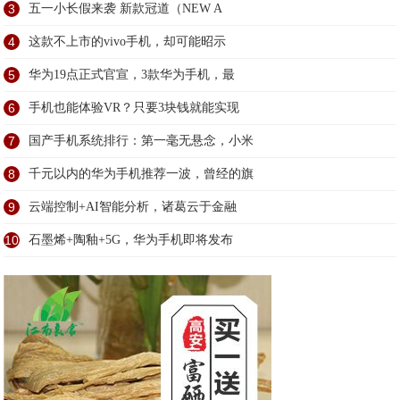
3
五一小长假来袭 新款冠道（NEW A
4
这款不上市的vivo手机，却可能昭示
5
华为19点正式官宣，3款华为手机，最
6
手机也能体验VR？只要3块钱就能实现
7
国产手机系统排行：第一毫无悬念，小米
8
千元以内的华为手机推荐一波，曾经的旗
9
云端控制+AI智能分析，诸葛云于金融
10
石墨烯+陶釉+5G，华为手机即将发布