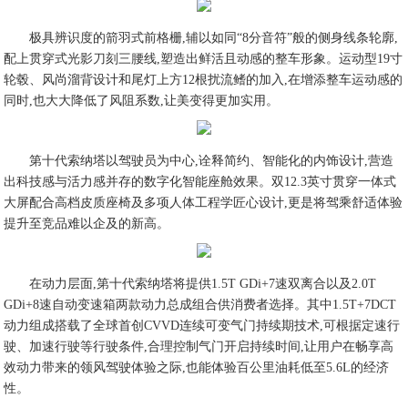
极具辨识度的箭羽式前格栅,辅以如同“8分音符”般的侧身线条轮廓,
配上贯穿式光影刀刻三腰线,塑造出鲜活且动感的整车形象。运动型19寸
轮毂、风尚溜背设计和尾灯上方12根扰流鳍的加入,在增添整车运动感的
同时,也大大降低了风阻系数,让美变得更加实用。
第十代索纳塔以驾驶员为中心,诠释简约、智能化的内饰设计,营造
出科技感与活力感并存的数字化智能座舱效果。双12.3英寸贯穿一体式
大屏配合高档皮质座椅及多项人体工程学匠心设计,更是将驾乘舒适体验
提升至竞品难以企及的新高。
在动力层面,第十代索纳塔将提供1.5T GDi+7速双离合以及2.0T
GDi+8速自动变速箱两款动力总成组合供消费者选择。其中1.5T+7DCT
动力组成搭载了全球首创CVVD连续可变气门持续期技术,可根据定速行
驶、加速行驶等行驶条件,合理控制气门开启持续时间,让用户在畅享高
效动力带来的领风驾驶体验之际,也能体验百公里油耗低至5.6L的经济
性。