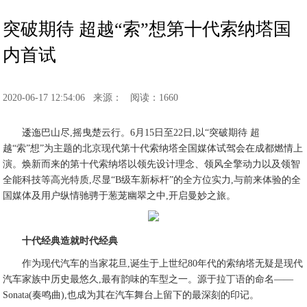
突破期待 超越“索”想第十代索纳塔国
内首试
2020-06-17 12:54:06
来源：
阅读：1660
逶迤巴山尽,摇曳楚云行。6月15日至22日,以“突破期待 超
越“索”想”为主题的北京现代第十代索纳塔全国媒体试驾会在成都燃情上
演。焕新而来的第十代索纳塔以领先设计理念、领风全擎动力以及领智
全能科技等高光特质,尽显“B级车新标杆”的全方位实力,与前来体验的全
国媒体及用户纵情驰骋于葱茏幽翠之中,开启曼妙之旅。
十代经典造就时代经典
作为现代汽车的当家花旦,诞生于上世纪80年代的索纳塔无疑是现代
汽车家族中历史最悠久,最有韵味的车型之一。源于拉丁语的命名——
Sonata(奏鸣曲),也成为其在汽车舞台上留下的最深刻的印记。