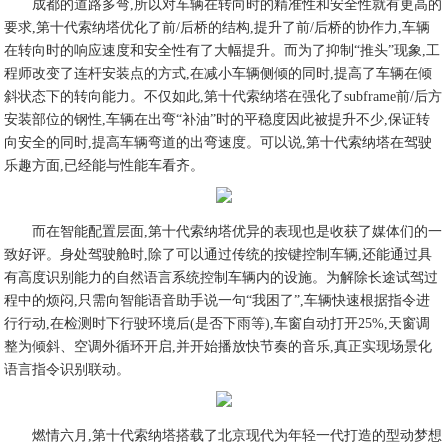
成都的道路多弯,所以对车辆在转向时的精准性和安全性就有更高的
要求,第十代索纳塔优化了前/后桥的结构,提升了前/后桥的协作力,车辆
在转向时的响应速度和安全性有了大幅提升。而为了抑制“推头”现象,工
程师改变了连杆安装点的方式,在减小车辆侧倾的同时,提高了车辆在倾
斜状态下的转向能力。不仅如此,第十代索纳塔在强化了subframe前/后方
安装部位的钢性,车辆在出弯“补油”时的平稳度因此被提升不少,保证转
向安全的同时,提高车辆弯道的出弯速度。可以说,第十代索纳塔在驾驶
乐趣方面,已经能与性能车看齐。
而在智能配置层面,第十代索纳塔优异的表现也是收获了媒体们的一
致好评。身处驾驶舱时,除了可以通过传统的按键控制车辆,还能通过具
有高度识别能力的自然语言系统控制车辆内的设施。为解除长途试驾过
程中的烦闷,只需向智能语音助手说一句“我困了”,车辆快速根据指令进
行行动,在检测时下行驶环境后(是否下雨等),车窗自动打开25%,天窗调
整为倾斜、空调外循环开启,并开始播放快节奏的音乐,真正实现场景化
语言指令识别联动。
燃情六月,第十代索纳塔搭载了北京现代为年轻一代打造的型动梦想