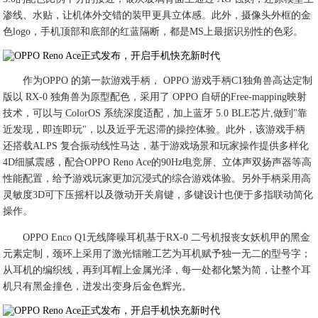
渗线、水贴，让机体外交错的装甲更具立体感。此外，摄像头外框的金
色logo，手机顶部和底部的红蓝隔断，都是MS上最据识别性的色彩。
作为OPPO 的第一款游戏手柄， OPPO 游戏手柄C1独角兽高达定制
版以 RX-0 独角兽为原型配色，采用了 OPPO 自研的Free-mapping映射
技术，可以与 ColorOS 系统深度适配，加上蓝牙 5.0 BLE芯片,做到"靠
近发现，即连即玩"，以及近乎无迟滞的操控体验。此外，该游戏手柄
还搭载ALPS 复合振动线性马达，基于游戏场景和玩家操作提供多样化
4D细腻震感，配合OPPO Reno Ace的90Hz电竞屏、立体声双扬声器等高
性能配置，给予游戏玩家更加沉浸式的综合游戏体验。另外手柄采用高
灵敏度3D可下压摇杆以及微动开关肩键，多键设计也便于多指联动简化
操作。
OPPO Enco Q1无线降噪耳机基于RX-0 二号机报丧女妖机甲的黑金
元素定制，颈环上采用了激光镭雕工艺为耳机赋予独一无二的型号字；
从耳机的编织线，再到耳帽上金属光泽，每一处都化繁为简，让整个耳
机只有黑金撞色，迸发出变身后金色辉光。