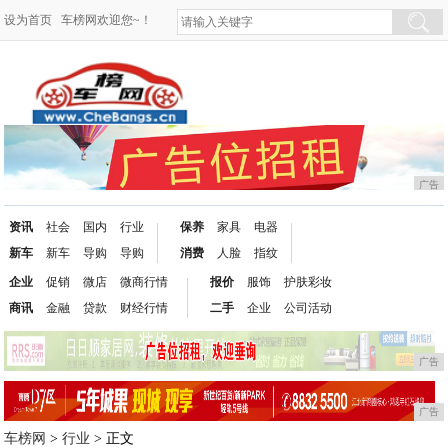
设为首页
车榜网欢迎您~！
广告
资讯
社会
国内
行业
保养
家具
电器
新车
新车
导购
导购
消费
人脸
指纹
企业
促销
微店
微商行情
报价
服饰
护肤彩妆
商讯
金融
贷款
财经行情
二手
企业
公司活动
广告
广告
车榜网
>
行业
> 正文