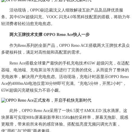
活动现场，OPPO副总裁沈义人细致解读五款产品及品牌优质服
务。其中65W超级闪充、VOOC 闪充4.0等黑科技配置的搭载，将助力年
轻消费者轻松治愈充电焦虑。
两大王牌技术支撑 OPPO Reno Ace快人一步
作为Reno系列的全新产品，OPPO Reno ACE搭载两大王牌技术及众
多硬核科技，满足对高性能和高配置的需求。
Reno Ace搭载全球量产最快的手机充电技术65W 超级闪充，在适配
器端、电池端、充电算法等方面进行了完善的优化，从而提升了整体的
充电效率，解决用户充电焦虑。活动现场，充电计时器显示OPPO Reno
Ace的4000mAh电池仅需30分钟即可充满。"充电5分钟，开黑2小时"，
65W超级闪充硬核实力不容小觑。
此外，OPPO Reno Ace采用了一块6.5英寸AMOLED 浅水滴屏。这
块屏幕可实现90Hz屏幕刷新率和135Hz触控采样率，屏幕无拖影、观感
更顺滑，带来前所未有的感官体验。搭配低亮度无频闪调光方案，
使"用机"与"护眼"两者兼得。