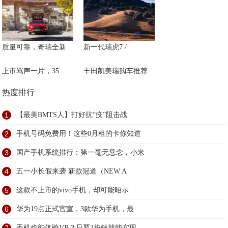
质量可靠，奇瑞全新
新一代瑞虎7 /
上市骂声一片，35
丰田凯美瑞购车推荐
热度排行
1
【最美BMTS人】打好抗“疫”阻击战
2
手机号码免费用！这些0月租的卡你知道
3
国产手机系统排行：第一毫无悬念，小米
4
五一小长假来袭 新款冠道（NEW A
5
这款不上市的vivo手机，却可能昭示
6
华为19点正式官宣，3款华为手机，最
手机也能体验VR？只要3块钱就能实现