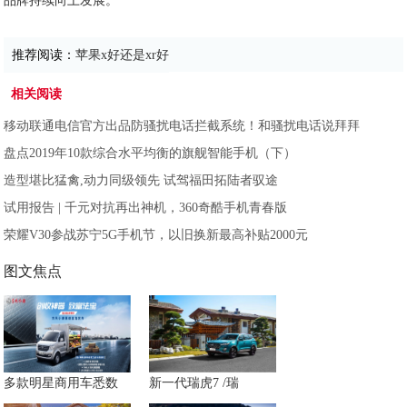
品牌持续向上发展。
推荐阅读：
苹果x好还是xr好
相关阅读
移动联通电信官方出品防骚扰电话拦截系统！和骚扰电话说拜拜
盘点2019年10款综合水平均衡的旗舰智能手机（下）
造型堪比猛禽,动力同级领先 试驾福田拓陆者驭途
试用报告 | 千元对抗再出神机，360奇酷手机青春版
荣耀V30参战苏宁5G手机节，以旧换新最高补贴2000元
图文焦点
多款明星商用车悉数
新一代瑞虎7 /瑞