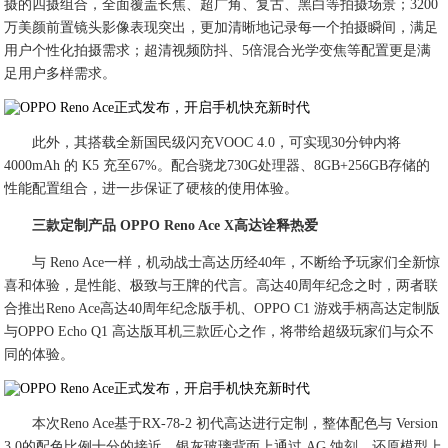
摄的四摄组合，全面覆盖长焦、超广角、复古、黑白等拍摄场景；3200
万美颜前置镜头影像表现突出，更加清晰地记录每一个拍摄瞬间，满足
用户个性化拍摄需求；超清视频防抖、5倍混合光学变焦等配置更是满
足用户多样需求。
此外，其搭载全新国民级闪充VOOC 4.0，可实现30分钟内将
4000mAh 的 K5 充至67%。配合骁龙730G处理器、8GB+256GB存储的
性能配置组合，进一步保证了硬核的使用体验。
三款定制产品 OPPO Reno Ace X高达诠释热爱
与 Reno Ace一样，机动战士高达历经40年，不断给予玩家们全新惊
喜和体验，是性能、极致与王牌的代言。高达40周年纪念之时，两者联
合推出Reno Ace高达40周年纪念版手机、OPPO C1 游戏手柄高达定制版
与OPPO Echo Q1 高达版耳机三款匠心之作，将带给超级玩家们与众不
同的体验。
本次Reno Ace基于RX-78-2 初代高达进行定制，整体配色与 Version
3.0的配色比例十分的接近，银灰玻璃背面上通过 AG 蚀刻，还原模型上