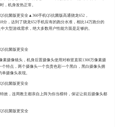
时，机身发热正常。
▲360手机Q5抗菌版高通骁龙652，
1018分，达到了骁龙652手机应有的跑分水准，相比14万跑分的
够满足中大型游戏需求，绝大多数用户性能方面是足够的。
0万像素摄像镜头，机身后置摄像头使用对称竖直双1300万像素摄
的一个特点，两个摄像头一个负责色彩一个黑白，黑白摄像头拥
的单摄像头表现。
特效，连周教主都亲自上阵为你当模特，保证让前后摄像头都