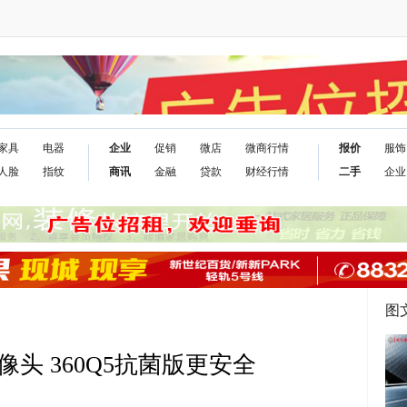
家具
电器
企业
促销
微店
微商行情
报价
服饰
人脸
指纹
商讯
金融
贷款
财经行情
二手
企业
图
W摄像头 360Q5抗菌版更安全