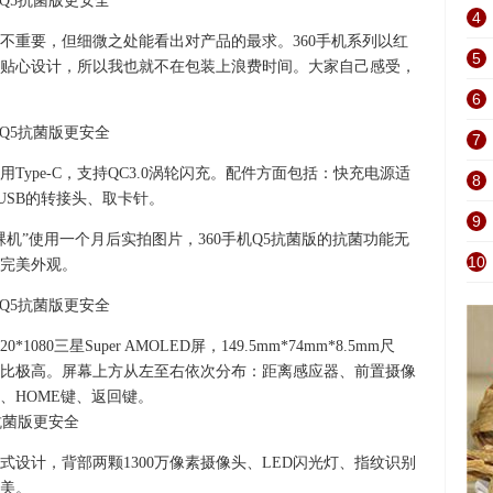
4
不重要，但细微之处能看出对产品的最求。360手机系列以红
5
贴心设计，所以我也就不在包装上浪费时间。大家自己感受，
6
7
用Type-C，支持QC3.0涡轮闪充。配件方面包括：快充电源适
8
ro USB的转接头、取卡针。
9
机”使用一个月后实拍图片，360手机Q5抗菌版的抗菌功能无
10
完美外观。
1080三星Super AMOLED屏，149.5mm*74mm*8.5mm尺
屏占比极高。屏幕上方从左至右依次分布：距离感应器、前置摄像
、HOME键、返回键。
设计，背部两颗1300万像素摄像头、LED闪光灯、指纹识别
美。