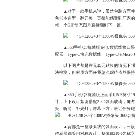
▲对于一款手机来说，虽然包装方面并
色书本造型，翻开每一页都能感受到厂家的
就一个GIF动态图片直接翻到下一篇。
▲360手机Q5抗菌版充电/数据线接口采
配器、Type-C快充数据线、Type-C转Mic
以下图片都是在无套无贴膜的情况下“裸
法检测，但材质方面任我怎么虐待依然保持
▲360手机Q5抗菌版正面采用5.5英寸1920*
寸，上下设计紧凑搭配2.5D弧面玻璃，
头、听筒、补光灯；屏幕下方：最近任务键
▲背部是一整条弧线的弧面设计，三段式
传感器都采用对称设计，整体体现出匀称之