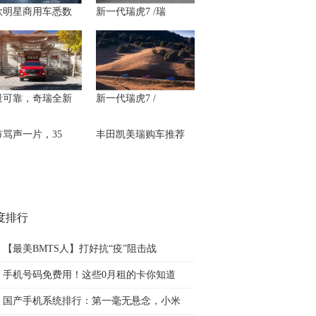
款明星商用车悉数
新一代瑞虎7 /瑞
量可靠，奇瑞全新
新一代瑞虎7 /
市骂声一片，35
丰田凯美瑞购车推荐
度排行
【最美BMTS人】打好抗“疫”阻击战
手机号码免费用！这些0月租的卡你知道
国产手机系统排行：第一毫无悬念，小米