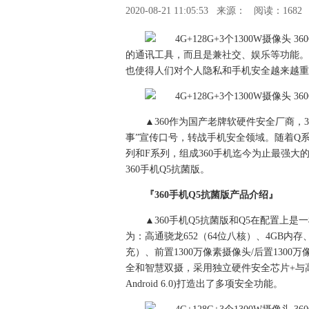
2020-08-21 11:05:53
来源：
阅读：1682
的通讯工具，而且是兼社交、娱乐等功能。
也使得人们对个人隐私和手机安全越来越重
▲360作为国产老牌软硬件安全厂商，
事”宣传口号，转战手机安全领域。随着Q系
列和F系列，组成360手机迄今为止最强大
360手机Q5抗菌版。
『360手机Q5抗菌版产品介绍』
▲360手机Q5抗菌版和Q5在配置上
为：高通骁龙652（64位八核）、4GB内存、1
充）、前置1300万像素摄像头/后置13
全和智慧双摄，采用独立硬件安全芯片+与高通联合定
Android 6.0)打造出了多项安全功能。