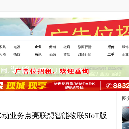
家具
电器
企业
促销
微店
微商行情
报价
服饰
人脸
指纹
商讯
金融
贷款
财经行情
二手
企业
图
移动业务点亮联想智能物联SIoT版