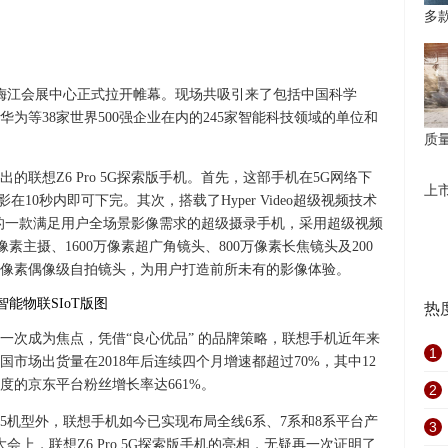
多
津梅江会展中心正式拉开帷幕。现场共吸引来了包括中国科学
为等38家世界500强企业在内的245家智能科技领域的单位和
质
联想Z6 Pro 5G探索版手机。首先，这部手机在5G网络下
上
影在10秒内即可下完。其次，搭载了Hyper Video超级视频技术
力打造的一款满足用户全场景影像需求的超级摄录手机，采用超级视频
像素主摄、1600万像素超广角镜头、800万像素长焦镜头及200
0万像素偶像级自拍镜头，为用户打造前所未有的影像体验。
热
一次成为焦点，凭借“良心优品” 的品牌策略，联想手机近年来
1
市场出货量在2018年后连续四个月增速都超过70%，其中12
度的京东平台粉丝增长率达661%。
2
55机型外，联想手机如今已实现布局全线6系、7系和8系平台产
3
会上，联想Z6 Pro 5G探索版手机的亮相，无疑再一次证明了