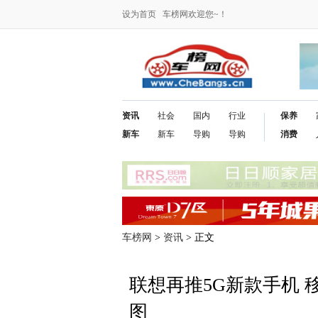
设为首页
车榜网欢迎您~！
资讯
社会
国内
行业
保养
新车
新车
导购
导购
消费
车榜网
>
资讯
> 正文
联想再推5G新款手机 
图