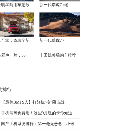
款明星商用车悉数
新一代瑞虎7 /瑞
量可靠，奇瑞全新
新一代瑞虎7 /
市骂声一片，35
丰田凯美瑞购车推荐
度排行
【最美BMTS人】打好抗“疫”阻击战
手机号码免费用！这些0月租的卡你知道
国产手机系统排行：第一毫无悬念，小米