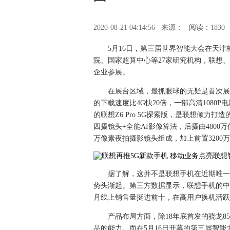
2020-08-21 04:14:56
来源：
阅读：1830
5月16日，第三届世界智能大会在天
院、国家超算中心等27家研究机构，联想、华
企业参展。
在展台区域，最抓眼球的无疑是首次展出的
的下载速度比4G快20倍，一部高清1080P电
的联想Z6 Pro 5G探索版，是联想倾
四摄镜头+全能AI影像算法，后摄由4800万
万像素夜拍摄影镜头组成，加上前置320
据了解，这并不是联想手机在近期唯一
势头渐起。第三方数据显示，联想手机的中国
月线上销售量挺进前十，在高用户换机活跃
产品布局方面，除18年底首发的骁龙8
品的能力。而在5月16日开幕的第三届智能大