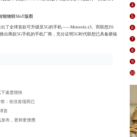
4
5
a推出了全球首款可升级至5G的手机——Motorola z3。而联想Z6
6
首家推出两款5G手机的手机厂商，充分证明5G时代联想已具备硬核
7
8
9
10
试下速度很快
解答：你没发现而已
全球首
机发布，更帅更便携