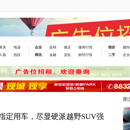
家具
电器
企业
促销
微店
微商行情
报价
服饰
人脸
指纹
商讯
金融
贷款
财经行情
二手
企业
图
指定用车，尽显硬派越野SUV强