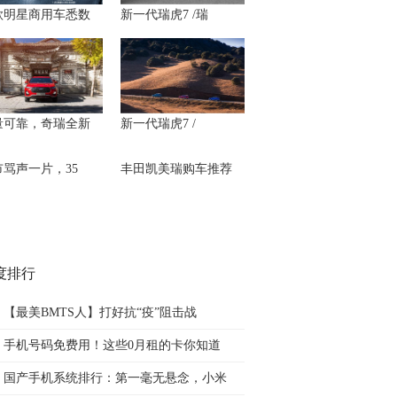
款明星商用车悉数
新一代瑞虎7 /瑞
量可靠，奇瑞全新
新一代瑞虎7 /
市骂声一片，35
丰田凯美瑞购车推荐
度排行
【最美BMTS人】打好抗“疫”阻击战
手机号码免费用！这些0月租的卡你知道
国产手机系统排行：第一毫无悬念，小米