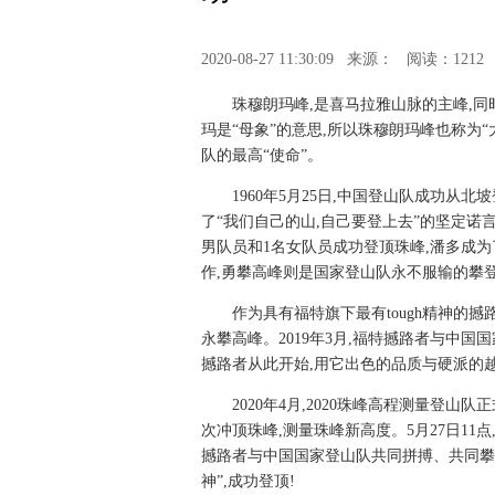
2020-08-27 11:30:09
来源：
阅读：1212
珠穆朗玛峰,是喜马拉雅山脉的主峰,同
玛是“母象”的意思,所以珠穆朗玛峰也称为“
队的最高“使命”。
1960年5月25日,中国登山队成功从
了“我们自己的山,自己要登上去”的坚定诺言,
男队员和1名女队员成功登顶珠峰,潘多成
作,勇攀高峰则是国家登山队永不服输的攀
作为具有福特旗下最有tough精神的
永攀高峰。2019年3月,福特撼路者与中
撼路者从此开始,用它出色的品质与硬派的越
2020年4月,2020珠峰高程测量登
次冲顶珠峰,测量珠峰新高度。5月27日1
撼路者与中国国家登山队共同拼搏、共同攀
神”,成功登顶!