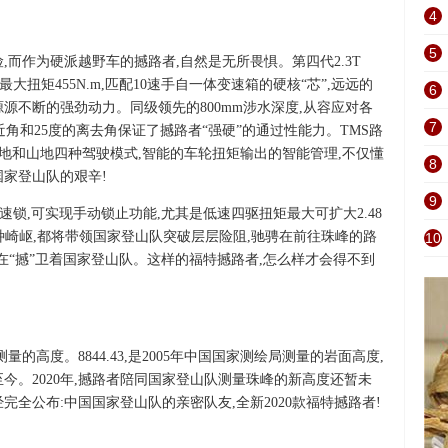
4
5
,而作为硬派越野车的撼路者,自然是无所畏惧。第四代2.3T
2kW,最大扭矩455N.m,匹配10速手自一体变速箱的硬核“芯”,远远的
6
源不断的强劲动力。同级领先的800mm涉水深度,从容应对各
7
的接近角和25度的离去角保证了撼路者“强硬”的通过性能力。TMS路
沙地和山地四种驾驶模式,智能的车轮扭矩输出的智能管理,不仅懂
8
国家登山队的艰辛!
9
速锁,可实现手动锁止功能,尤其是低速四驱扭矩最大可扩大2.48
对何种崎岖,都将带领国家登山队突破层层险阻,驰骋在前往珠峰的路
10
在“撼”卫着国家登山队。这样的福特撼路者,怎么样才会得不到
峰测量的高度。8844.43,是2005年中国国家测绘局测量的岩面高度,
今。2020年,撼路者陪同国家登山队测量珠峰的新高度还暂未
完全公布:中国国家登山队的亲密队友,全新2020款福特撼路者!