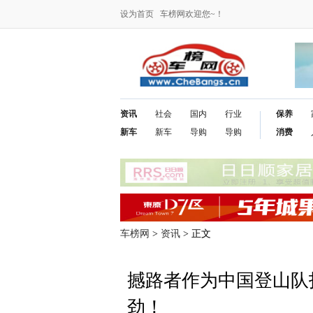
设为首页
车榜网欢迎您~！
资讯
社会
国内
行业
保养
新车
新车
导购
导购
消费
车榜网
>
资讯
> 正文
撼路者作为中国登山队
劲！