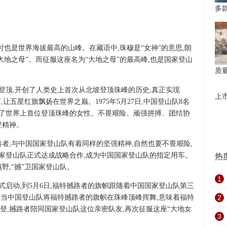
多
时也是世界海拔最高的山峰。在藏语中,珠穆是“女神”的意思,朗
大地之母”。而征服这座名为“大地之母”的最高峰,也是国家登山
质
北坡登顶,开创了人类史上首次从北坡登顶珠峰的历史,真正实现
上
让五星红旗飘扬在世界之巅。1975年5月27日,中国登山队8名
为了世界上首位登顶珠峰的女性。不畏艰险、顽强拼搏、团结协
登精神。
撼路者,与中国国家登山队有着同样的坚强精神,自然也要不畏艰险,
国国家登山队正式达成战略合作,成为中国国家登山队的指定用车。
热
野,“撼”卫国家登山队。
1
山队正式启动,到5月6日,福特撼路者的旗帜跟随着中国国家登山队第三
1点,当中国登山队将福特撼路者的旗帜在珠峰顶峰挥舞,意味着福特
2
登,撼路者陪同国家登山队这位亲密队友,再次征服这座“大地女
3