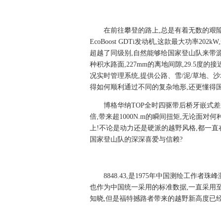
在前往攀登的路上,总是有着无数的艰险
EcoBoost GDTi发动机,这款最大功率20
超越了同级别,自然能够给国家登山队来带源
种积水路面,227mm的离地间隙,29.5度
况实时管理系统,提供公路、雪/泥/草地、
得如何顺利通过不同的复杂地形,还更懂得
博格华纳TOP全时四驱带后桥牙嵌式差
倍,带来超1000N.m的瞬间扭矩,无论面
上!不论是动力还是硬派的越野风格,都一直
国家登山队的深深喜爱与信赖?
8848.43,是1975年中国测绘工作者珠
也作为中国统一采用的标准数据,一直采用至
知晓,但是福特撼路者带来的越野新高度已经