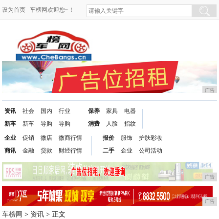
设为首页
车榜网欢迎您~！
广告
资讯
社会
国内
行业
保养
家具
电器
新车
新车
导购
导购
消费
人脸
指纹
企业
促销
微店
微商行情
报价
服饰
护肤彩妆
商讯
金融
贷款
财经行情
二手
企业
公司活动
广告
广告
车榜网
>
资讯
> 正文