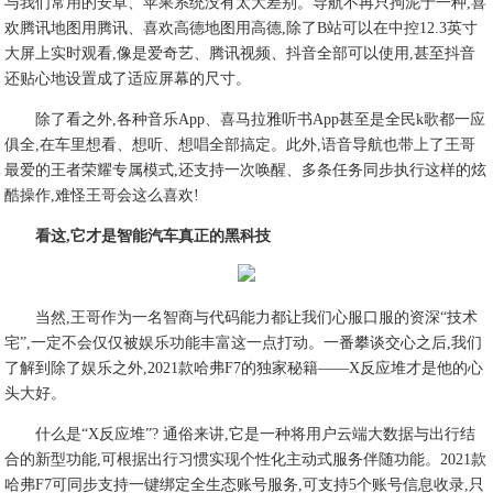
与我们常用的安卓、苹果系统没有太大差别。导航不再只拘泥于一种,喜
欢腾讯地图用腾讯、喜欢高德地图用高德,除了B站可以在中控12.3英寸
大屏上实时观看,像是爱奇艺、腾讯视频、抖音全部可以使用,甚至抖音
还贴心地设置成了适应屏幕的尺寸。
除了看之外,各种音乐App、喜马拉雅听书App甚至是全民k歌都一应
俱全,在车里想看、想听、想唱全部搞定。此外,语音导航也带上了王哥
最爱的王者荣耀专属模式,还支持一次唤醒、多条任务同步执行这样的炫
酷操作,难怪王哥会这么喜欢!
看这,它才是智能汽车真正的黑科技
当然,王哥作为一名智商与代码能力都让我们心服口服的资深“技术
宅”,一定不会仅仅被娱乐功能丰富这一点打动。一番攀谈交心之后,我们
了解到除了娱乐之外,2021款哈弗F7的独家秘籍——X反应堆才是他的心
头大好。
什么是“X反应堆”? 通俗来讲,它是一种将用户云端大数据与出行结
合的新型功能,可根据出行习惯实现个性化主动式服务伴随功能。2021款
哈弗F7可同步支持一键绑定全生态账号服务,可支持5个账号信息收录,只