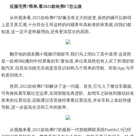
征服宅男?简单,看
2021
款哈弗
F7
怎么做
从外观来看,2021款哈弗F7好像没有太大的改变,虽然的确可以称得
上是又美又潮,十分符合王哥这样的闷骚青年高标准的审美观,但我们都
知道,这一定不是终极理由,还有更深层次的原因。
翻开他的朋友圈小视频仔细探寻,我们马上明白了其中道理:这居然
是一款将B站搬到中控屏幕的车!要知道,单位里虽然也有人买了所谓的智
能汽车,但其实功能无非就是语音识别和几个简单的导航、听歌App,与手
机差别很大。
然而,2021款哈弗F7却解决了这一问题。首先,它引入了微信车载版,
可有效拓展车载社交边界,实现智能化再进阶。如驾车之际收到微信好友
发来的位置信息,还能通过语音操控查看位置信息,并在车机上发起快捷
导航,进一步提高生活和工作的效率。
从视频来看,2021款哈弗F7的最新一代智能网联系统Funlife2.0已经