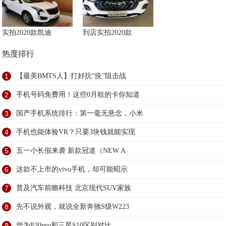
实拍2020款凯迪
到店实拍2020款
热度排行
1
【最美BMTS人】打好抗“疫”阻击战
2
手机号码免费用！这些0月租的卡你知道
3
国产手机系统排行：第一毫无悬念，小米
4
手机也能体验VR？只要3块钱就能实现
5
五一小长假来袭 新款冠道（NEW A
6
这款不上市的vivo手机，却可能昭示
7
普及汽车前瞻科技 北京现代SUV家族
8
先不说外观，就说全新奔驰S级W223
9
华为P30pro和三星S10区别对比