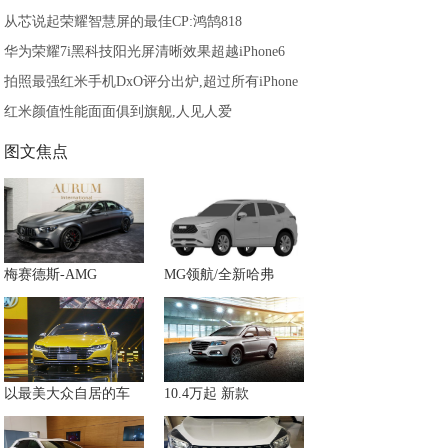
从芯说起荣耀智慧屏的最佳CP:鸿鹄818
华为荣耀7i黑科技阳光屏清晰效果超越iPhone6
拍照最强红米手机DxO评分出炉,超过所有iPhone
红米颜值性能面面俱到旗舰,人见人爱
图文焦点
梅赛德斯-AMG
MG领航/全新哈弗
以最美大众自居的车
10.4万起 新款