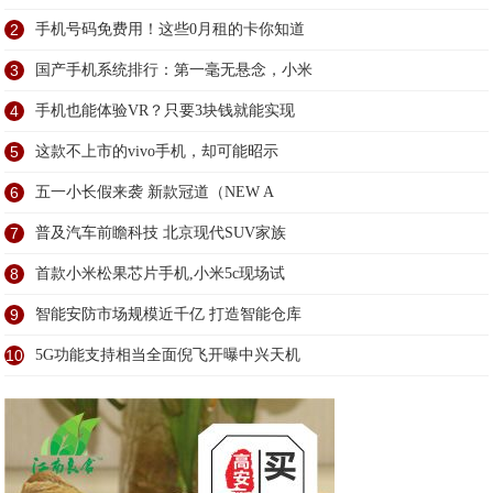
2
手机号码免费用！这些0月租的卡你知道
3
国产手机系统排行：第一毫无悬念，小米
4
手机也能体验VR？只要3块钱就能实现
5
这款不上市的vivo手机，却可能昭示
6
五一小长假来袭 新款冠道（NEW A
7
普及汽车前瞻科技 北京现代SUV家族
8
首款小米松果芯片手机,小米5c现场试
9
智能安防市场规模近千亿 打造智能仓库
10
5G功能支持相当全面倪飞开曝中兴天机