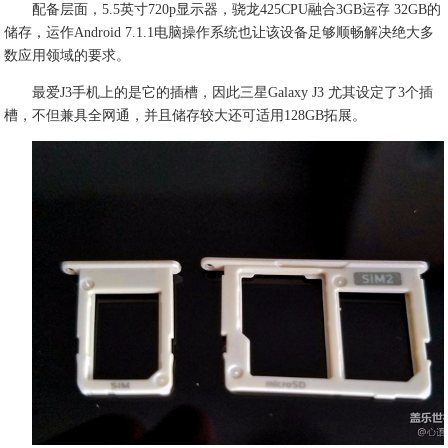
配备层面，5.5英寸720p显示器，骁龙425CPU融合3GB运存 32GB的
储存，运作Android 7.1.1电脑操作系统也让该设备足够顺畅解决绝大多
数应用领域的要求。
最爱J3手机上的是它的插槽，因此三星Galaxy J3 尤其设定了3个插
槽，不但兼具全网通，并且储存较大还可适用128GB拓展。