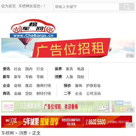
设为首页
车榜网欢迎您~！
广告
资讯
社会
国内
行业
保养
家具
电器
新车
新车
导购
导购
消费
人脸
指纹
企业
促销
微店
微商行情
报价
服饰
护肤彩妆
商讯
金融
贷款
财经行情
二手
企业
公司活动
广告
广告
车榜网
>
消费
> 正文