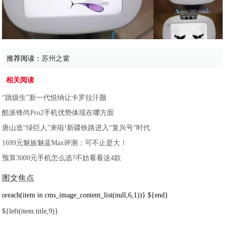
推荐阅读：
苏州之窗
相关阅读
“跳级生”新一代悦纳让卡罗拉汗颜
酷派锋尚Pro2手机优势体现在哪方面
唐山造“绿巨人”来啦!新疆铁路进入“复兴号”时代
1699元魅族魅蓝Max评测：可不止是大！
预算3000元手机怎么选?不妨看看这4款
图文焦点
foreach(item in cms_image_content_list(null,6,1))}
${end}
${left(item.title,9)}