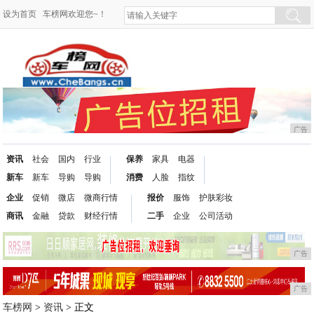
设为首页
车榜网欢迎您~！
广告
资讯
社会
国内
行业
保养
家具
电器
新车
新车
导购
导购
消费
人脸
指纹
企业
促销
微店
微商行情
报价
服饰
护肤彩妆
商讯
金融
贷款
财经行情
二手
企业
公司活动
广告
广告
车榜网
>
资讯
> 正文