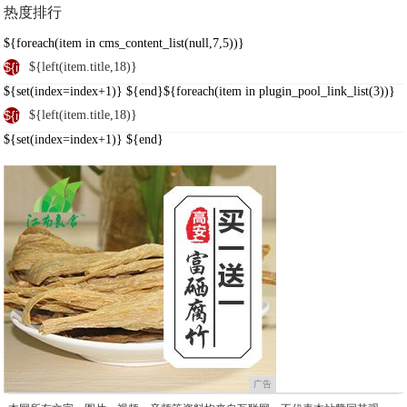
热度排行
${foreach(item in cms_content_list(null,7,5))}
${index}
${left(item.title,18)}
${set(index=index+1)} ${end}${foreach(item in plugin_pool_link_list(3))}
${index}
${left(item.title,18)}
${set(index=index+1)} ${end}
广告