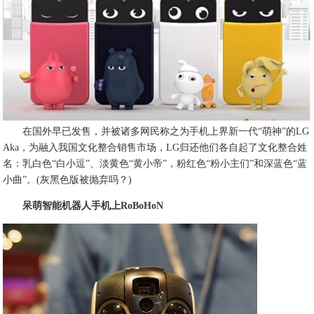
在国外早已发售，并被诸多网民称之为手机上界新一代“萌神”的LG
Aka，为融入我国文化整合销售市场，LG归还他们各自起了文化整合姓
名：乳白色“白小逗”、淡黄色“黄小帝”，粉红色“粉小主们”和深蓝色“蓝
小曲”。(灰黑色版被抛弃吗？)
呆萌智能机器人手机上RoBoHoN