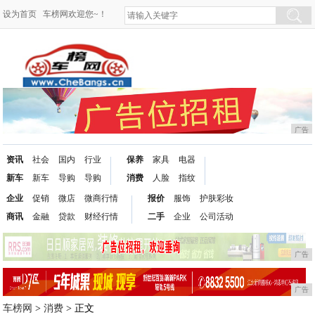
设为首页
车榜网欢迎您~！
广告
资讯
社会
国内
行业
保养
家具
电器
新车
新车
导购
导购
消费
人脸
指纹
企业
促销
微店
微商行情
报价
服饰
护肤彩妆
商讯
金融
贷款
财经行情
二手
企业
公司活动
广告
广告
车榜网
>
消费
> 正文