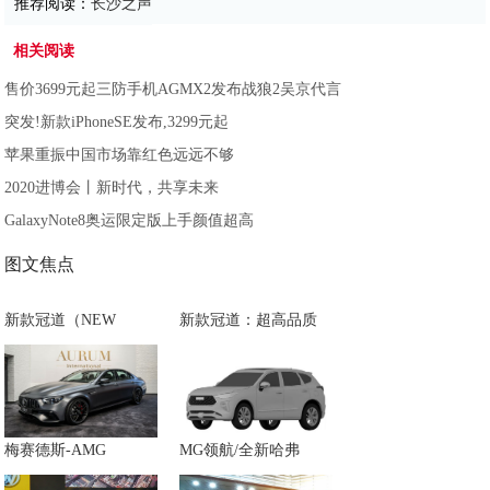
推荐阅读：
长沙之声
相关阅读
售价3699元起三防手机AGMX2发布战狼2吴京代言
突发!新款iPhoneSE发布,3299元起
苹果重振中国市场靠红色远远不够
2020进博会丨新时代，共享未来
GalaxyNote8奥运限定版上手颜值超高
图文焦点
新款冠道（NEW
新款冠道：超高品质
梅赛德斯-AMG
MG领航/全新哈弗