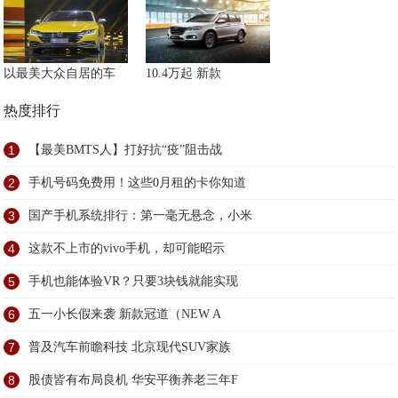
以最美大众自居的车
10.4万起 新款
热度排行
1
【最美BMTS人】打好抗“疫”阻击战
2
手机号码免费用！这些0月租的卡你知道
3
国产手机系统排行：第一毫无悬念，小米
4
这款不上市的vivo手机，却可能昭示
5
手机也能体验VR？只要3块钱就能实现
6
五一小长假来袭 新款冠道（NEW A
7
普及汽车前瞻科技 北京现代SUV家族
8
股债皆有布局良机 华安平衡养老三年F