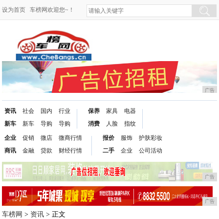
设为首页
车榜网欢迎您~！
广告
资讯
社会
国内
行业
保养
家具
电器
新车
新车
导购
导购
消费
人脸
指纹
企业
促销
微店
微商行情
报价
服饰
护肤彩妆
商讯
金融
贷款
财经行情
二手
企业
公司活动
广告
广告
车榜网
>
资讯
> 正文