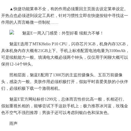
▲快捷功能莱单不全，有的作用必须重回主页面去设定莱单设定。
开热点也必须进到设定工具栏，针对习惯性立即在快捷按钮中寻找这一
作用的人而言略微一些制杖……
魅蓝E选用了MTKHelio P10 CPU，闪存芯片3GB，机身内存32GB，
具体机身内存大概有21GB上下。手机上标准配置电池电量为3100mAh，
可是续航能力一般。填满电大概必须两个钟头，仅仅用于闲聊大概可以
保持12-14个钟头。
照相层面，魅蓝E配用了1300万的主监控摄像头、五百万前摄像
头，感染力一般。美肤作用必须积极打开，假如平时喜爱美肤的小伙伴
们，必须积极下载一个激萌相机。
魅蓝E官方网站标价1299元，总体而言性价比高一般，长相还行。
假如重视长相的，能够尝试下手这款手机上；极力推荐冰河蓝，玫瑰金
色不空气不强烈推荐；男孩子还可以考虑到银白色和深灰色。
雨声