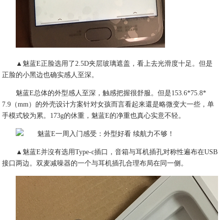
▲魅蓝E正脸选用了2.5D夹层玻璃遮盖，看上去光滑度十足。但是
正脸的小黑边也确实感人至深。
魅蓝E总体的外型感人至深，触感把握很舒服。但是153.6*75.8*
7.9（mm）的外壳设计方案针对女孩而言看起来還是略微变大一些，单
手模式较为累。173g的休重，魅蓝E的净重也真心实意不轻。
▲魅蓝E并沒有选用Type-c插口，音箱与耳机插孔对称性遍布在USB
接口两边。双麦减噪器的一个与耳机插孔合理布局在同一侧。