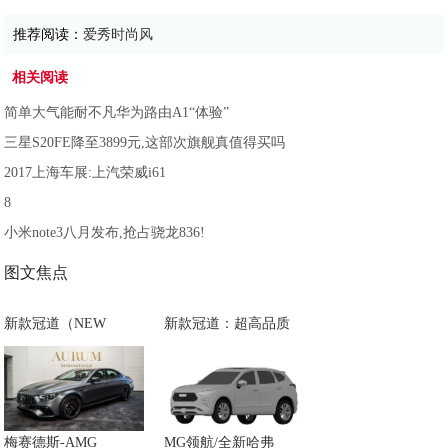
推荐阅读：
爱秀时尚风
相关阅读
简单大气能耐不凡华为路由A1“体验”
三星S20FE降至3899元,这部次旗舰真值得买吗
2017上海车展:上汽荣威i61
8
小米note3八月发布,抢占骁龙836!
图文焦点
新款冠道（NEW
新款冠道：超高品质
梅赛德斯-AMG
MG领航/全新哈弗