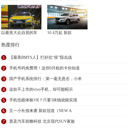
以最美大众自居的车
10.4万起 新款
热度排行
1
【最美BMTS人】打好抗“疫”阻击战
2
手机号码免费用！这些0月租的卡你知道
3
国产手机系统排行：第一毫无悬念，小米
4
这款不上市的vivo手机，却可能昭示
5
手机也能体验VR？只要3块钱就能实现
6
五一小长假来袭 新款冠道（NEW A
7
普及汽车前瞻科技 北京现代SUV家族