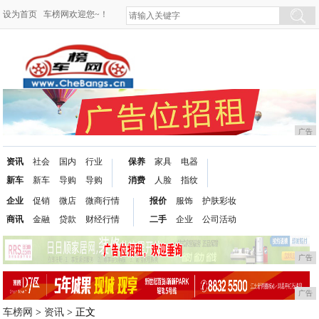
设为首页
车榜网欢迎您~！
广告
资讯
社会
国内
行业
保养
家具
电器
新车
新车
导购
导购
消费
人脸
指纹
企业
促销
微店
微商行情
报价
服饰
护肤彩妆
商讯
金融
贷款
财经行情
二手
企业
公司活动
广告
广告
车榜网
>
资讯
> 正文