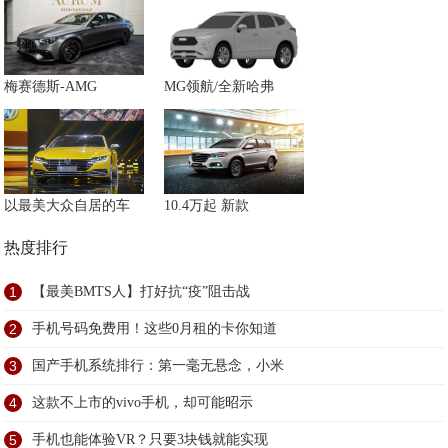
梅赛德斯-AMG
MG领航/全新哈弗
以最美大众自居的车
10.4万起 新款
热度排行
1
【最美BMTS人】打好抗“疫”阻击战
2
手机号码免费用！这些0月租的卡你知道
3
国产手机系统排行：第一毫无悬念，小米
4
这款不上市的vivo手机，却可能昭示
5
手机也能体验VR？只要3块钱就能实现