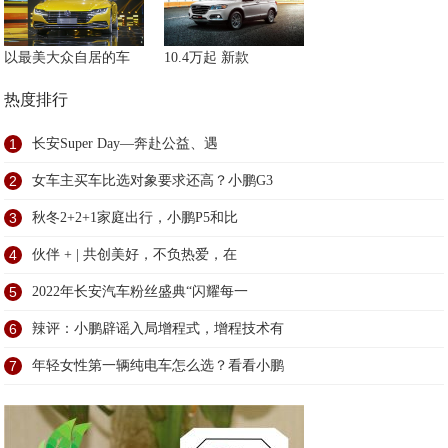
以最美大众自居的车
10.4万起 新款
热度排行
1
长安Super Day—奔赴公益、遇
2
女车主买车比选对象要求还高？小鹏G3
3
秋冬2+2+1家庭出行，小鹏P5和比
4
伙伴 + | 共创美好，不负热爱，在
5
2022年长安汽车粉丝盛典“闪耀每一
6
辣评：小鹏辟谣入局增程式，增程技术有
7
年轻女性第一辆纯电车怎么选？看看小鹏