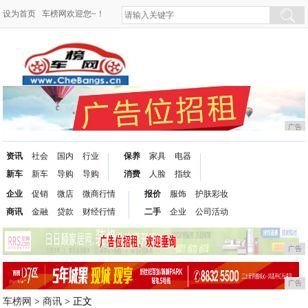
设为首页
车榜网欢迎您~！
广告
资讯
社会
国内
行业
保养
家具
电器
新车
新车
导购
导购
消费
人脸
指纹
企业
促销
微店
微商行情
报价
服饰
护肤彩妆
商讯
金融
贷款
财经行情
二手
企业
公司活动
广告
广告
车榜网
>
商讯
> 正文