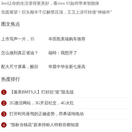
Jovi让你的生活变得更美好，看vivo S5如何带来智能体
负面展望！巨头顺丰千亿解禁压顶，王卫上演可转债“神操作”
图文焦点
上市骂声一片，35
丰田凯美瑞购车推荐
怎么做到真正省油？
福特：我想开了
配大尺寸屏幕，醒目
华晨中华全新七座高
热度排行
1
【最美BMTS人】打好抗“疫”阻击战
2
2G激活网站，3G开启社交，4G火红
3
打开时尚座驾的正确姿势，昂希诺纯电动
4
“指标当钱花”蔚来持标人特权你都知道