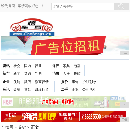
设为首页
车榜网欢迎您~！
广告
资讯
社会
国内
行业
保养
家具
电器
新车
新车
导购
导购
消费
人脸
指纹
企业
促销
微店
微商行情
报价
服饰
护肤彩妆
商讯
金融
贷款
财经行情
二手
企业
公司活动
广告
广告
车榜网
>
促销
> 正文