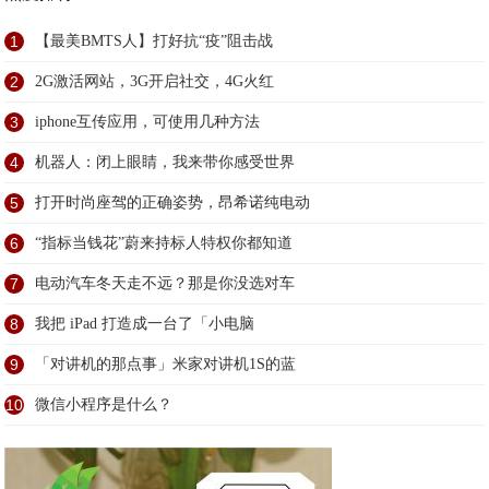
1
【最美BMTS人】打好抗“疫”阻击战
2
2G激活网站，3G开启社交，4G火红
3
iphone互传应用，可使用几种方法
4
机器人：闭上眼睛，我来带你感受世界
5
打开时尚座驾的正确姿势，昂希诺纯电动
6
“指标当钱花”蔚来持标人特权你都知道
7
电动汽车冬天走不远？那是你没选对车
8
我把 iPad 打造成一台了「小电脑
9
「对讲机的那点事」米家对讲机1S的蓝
10
微信小程序是什么？