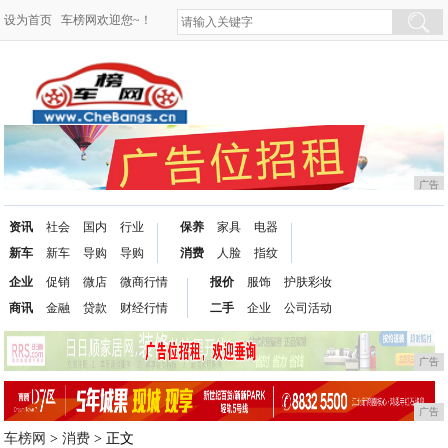
设为首页
车榜网欢迎您~！
广告
资讯
社会
国内
行业
保养
家具
电器
新车
新车
导购
导购
消费
人脸
指纹
企业
促销
微店
微商行情
报价
服饰
护肤彩妆
商讯
金融
贷款
财经行情
二手
企业
公司活动
广告
广告
车榜网
>
消费
> 正文