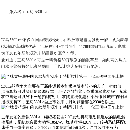
第六名：宝马 530Le/e
宝马530Le/e不仅在国内表现出众，在欧洲市场也是独树一帜，成为豪华
C级插混车型的代表。宝马在2019年共售出了128883辆电动汽车，也成
为了2019年新能源汽车销量最好豪华车型。
要知道，宝马530Le 可是一辆价格50万级别的插混车型，如此高的购入
门槛还能保持如此高的销量，足以让绝大多数同行艳羡。
530Le的竞争力主要在于新能源版本和燃油版本较小的差价，稍微加一
点预算就可以买到新能源版本，不仅更加节能，驾乘体验也更好，尤其
在中国还可以省下一笔拍牌费用。在购置税优惠和部分限购城市的绿牌
指标支持下，宝马530Le自上市以来，月均销量都在2000台以上。
去年发布的新款530Le，继续搭载由2.0T发动机与电动机组成的插电混
动系统，系统综合最大功率185kW、峰值扭矩420N·m，传动系统匹配8
速手自一体变速箱，0-100km/h加速时间为6.9秒，纯电续航里程为