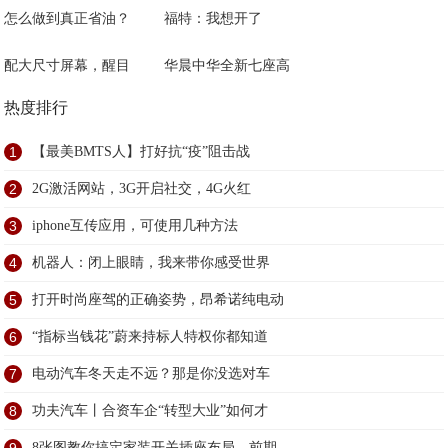
怎么做到真正省油？
福特：我想开了
配大尺寸屏幕，醒目
华晨中华全新七座高
热度排行
1
【最美BMTS人】打好抗“疫”阻击战
2
2G激活网站，3G开启社交，4G火红
3
iphone互传应用，可使用几种方法
4
机器人：闭上眼睛，我来带你感受世界
5
打开时尚座驾的正确姿势，昂希诺纯电动
6
“指标当钱花”蔚来持标人特权你都知道
7
电动汽车冬天走不远？那是你没选对车
8
功夫汽车丨合资车企“转型大业”如何才
8张图教你搞定家装开关插座布局，前期