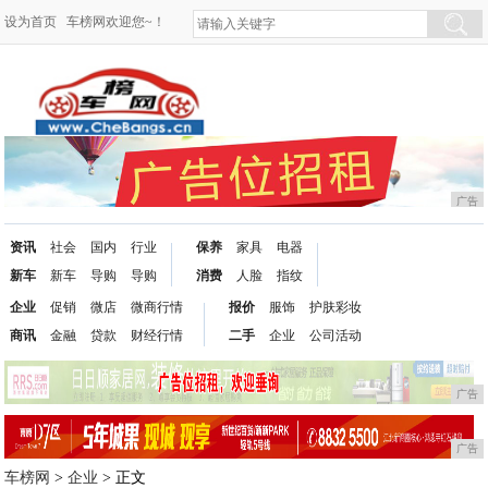
设为首页
车榜网欢迎您~！
广告
资讯
社会
国内
行业
保养
家具
电器
新车
新车
导购
导购
消费
人脸
指纹
企业
促销
微店
微商行情
报价
服饰
护肤彩妆
商讯
金融
贷款
财经行情
二手
企业
公司活动
广告
广告
车榜网
>
企业
> 正文