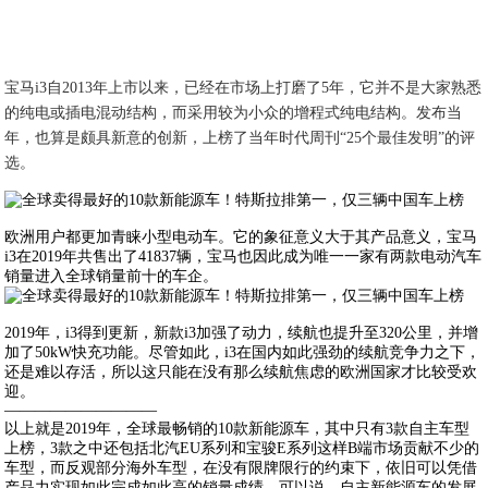
宝马i3自2013年上市以来，已经在市场上打磨了5年，它并不是大家熟悉
的纯电或插电混动结构，而采用较为小众的增程式纯电结构。发布当
年，也算是颇具新意的创新，上榜了当年时代周刊“25个最佳发明”的评
选。
欧洲用户都更加青睐小型电动车。它的象征意义大于其产品意义，宝马
i3在2019年共售出了41837辆，宝马也因此成为唯一一家有两款电动汽车
销量进入全球销量前十的车企。
2019年，i3得到更新，新款i3加强了动力，续航也提升至320公里，并增
加了50kW快充功能。尽管如此，i3在国内如此强劲的续航竞争力之下，
还是难以存活，所以这只能在没有那么续航焦虑的欧洲国家才比较受欢
迎。
——————————
以上就是2019年，全球最畅销的10款新能源车，其中只有3款自主车型
上榜，3款之中还包括北汽EU系列和宝骏E系列这样B端市场贡献不少的
车型，而反观部分海外车型，在没有限牌限行的约束下，依旧可以凭借
产品力实现如此完成如此高的销量成绩。可以说，自主新能源车的发展