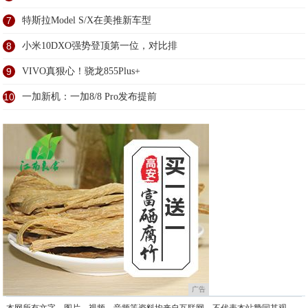
7
特斯拉Model S/X在美推新车型
8
小米10DXO强势登顶第一位，对比排
9
VIVO真狠心！骁龙855Plus+
10
一加新机：一加8/8 Pro发布提前
广告