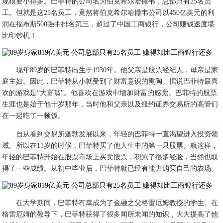
规模要小得多。巴菲特的公司名为伯克希尔哈撒韦，总部只有25名员
工。但就是这25名员工，竟然将伯克希尔哈撒韦公司以450亿美元的利
润在福布斯500强中排名第三，超过了中国工商银行，公司赚钱速度堪
比印钞机！
现年89岁的巴菲特出生于1930年。他父亲是股票经纪人，母亲是家
庭主妇。因此，巴菲特从小就受到了财富意识的熏陶。据说巴菲特最喜
欢的游戏是“大富翁”。他喜欢在游戏中增加财富的感觉。巴菲特的股票
生涯也是始于他十岁那年，当时他和父亲以及纽约证券交易所的高管们
在一起吃了一顿饭。
自从看到交易所蓬勃发展以来，年轻的巴菲特一直渴望进入投资领
域。所以在11岁的时候，巴菲特买了他人生中的第一只股票。就这样，
年轻的巴菲特开始在股票市场上买卖股票，积累了很多经验，当然也取
得了一些成绩。从初中毕业后，巴菲特就已经有能力购买自己的农场。
在大学期间，巴菲特有幸成为了金融之父格雷厄姆教授的学生。在
格雷厄姆的教导下，巴菲特获得了很多闻所未闻的知识，大大提高了他