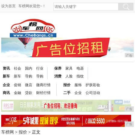
设为首页
车榜网欢迎您~！
广告
资讯
社会
国内
行业
保养
家具
电器
新车
新车
导购
导购
消费
人脸
指纹
企业
促销
微店
微商行情
报价
服饰
护肤彩妆
商讯
金融
贷款
财经行情
二手
企业
公司活动
广告
广告
车榜网
>
报价
> 正文