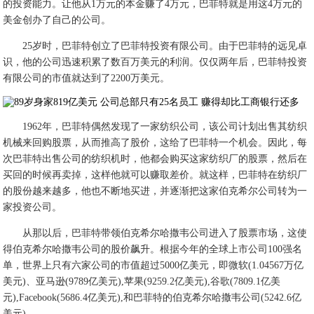
的投资能力。让他从1万元的本金赚了4万元，巴菲特就是用这4万元的
美金创办了自己的公司。
25岁时，巴菲特创立了巴菲特投资有限公司。由于巴菲特的远见卓
识，他的公司迅速积累了数百万美元的利润。仅仅两年后，巴菲特投资
有限公司的市值就达到了2200万美元。
1962年，巴菲特偶然发现了一家纺织公司，该公司计划出售其纺织
机械来回购股票，从而推高了股价，这给了巴菲特一个机会。因此，每
次巴菲特出售公司的纺织机时，他都会购买这家纺织厂的股票，然后在
买回的时候再卖掉，这样他就可以赚取差价。就这样，巴菲特在纺织厂
的股份越来越多，他也不断地买进，并逐渐把这家伯克希尔公司转为一
家投资公司。
从那以后，巴菲特带领伯克希尔哈撒韦公司进入了股票市场，这使
得伯克希尔哈撒韦公司的股价飙升。根据今年的全球上市公司100强名
单，世界上只有六家公司的市值超过5000亿美元，即微软(1.04567万亿
美元)、亚马逊(9789亿美元),苹果(9259.2亿美元),谷歌(7809.1亿美
元),Facebook(5686.4亿美元),和巴菲特的伯克希尔哈撒韦公司(5242.6亿
美元)。