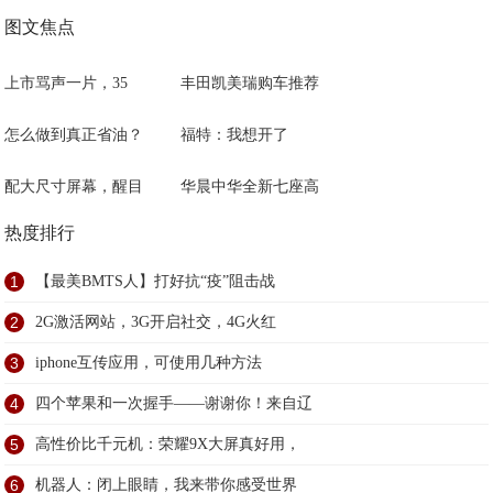
图文焦点
上市骂声一片，35
丰田凯美瑞购车推荐
怎么做到真正省油？
福特：我想开了
配大尺寸屏幕，醒目
华晨中华全新七座高
热度排行
1
【最美BMTS人】打好抗“疫”阻击战
2
2G激活网站，3G开启社交，4G火红
3
iphone互传应用，可使用几种方法
4
四个苹果和一次握手——谢谢你！来自辽
5
高性价比千元机：荣耀9X大屏真好用，
6
机器人：闭上眼睛，我来带你感受世界