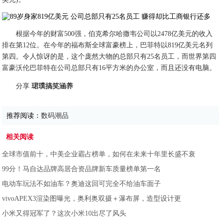
根据今年的财富500强，伯克希尔哈撒韦公司以2478亿美元的收入
排在第12位。在今年的福布斯全球富豪榜上，巴菲特以819亿美元名列
第四。令人惊讶的是，这个庞然大物的总部只有25名员工，而世界第四
富豪沃伦巴菲特在公司总部只有16平方米的办公室，而且还没有电脑。
分享
珺璞搞笑涵养
推荐阅读：
数码潮品
相关阅读
全球市值前十，中美企业霸占榜单，如何在未来十年里长盛不衰
99分！马自达品牌高居合资品牌新车质量榜单第一名
电动车玩法不如油车？奥迪这回可完全不给油车面子
vivoAPEX3渲染图曝光，奥利奥双摄＋瀑布屏，造型设计更
小米又得冠军了？这次小米10出尽了风头