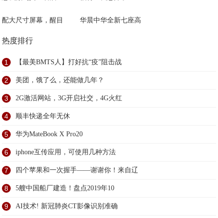
配大尺寸屏幕，醒目
华晨中华全新七座高
热度排行
1
【最美BMTS人】打好抗“疫”阻击战
2
美团，饿了么，还能做几年？
3
2G激活网站，3G开启社交，4G火红
4
顺丰快递全年无休
5
华为MateBook X Pro20
6
iphone互传应用，可使用几种方法
7
四个苹果和一次握手——谢谢你！来自辽
8
5艘中国船厂建造！盘点2019年10
9
AI技术! 新冠肺炎CT影像识别准确