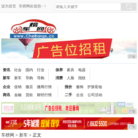
设为首页
车榜网欢迎您~！
广告
资讯
社会
国内
行业
保养
家具
电器
新车
新车
导购
导购
消费
人脸
指纹
企业
促销
微店
微商行情
报价
服饰
护肤彩妆
商讯
金融
贷款
财经行情
二手
企业
公司活动
广告
广告
车榜网
>
新车
> 正文