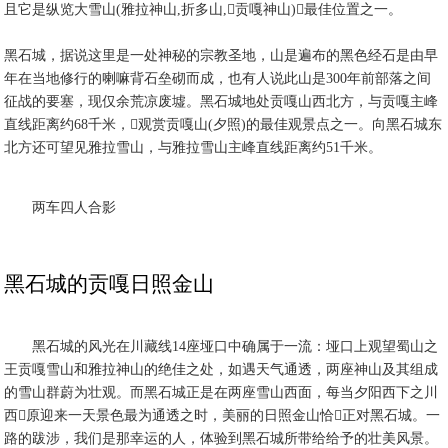
且它是纵览大雪山(雅拉神山,折多山,贡嘎神山)最佳位置之一。
黑石城，据说这里是一处神秘的宗教圣地，山是遍布的黑色经石是由早
年在当地修行的喇嘛背石垒砌而成，也有人说此山是300年前部落之间
征战的要塞，现仅余荒凉废墟。黑石城地处贡嘎山西北方，与贡嘎主峰
直线距离约68千米，观赏贡嘎山(夕照)的最佳观景点之一。向黑石城东
北方还可望见雅拉雪山，与雅拉雪山主峰直线距离约51千米。
两车四人合影
黑石城的贡嘎日照金山
黑石城的风光在川藏线14座垭口中确属于一流：垭口上观望蜀山之
王贡嘎雪山和雅拉神山的绝佳之处，如遇天气通透，两座神山及其组成
的雪山群蔚为壮观。而黑石城正是在两座雪山西面，每当夕阳西下之川
西原迎来一天景色最为通透之时，美丽的日照金山恰正对黑石城。一
路的跋涉，我们是那幸运的人，体验到黑石城所带给给予的壮美风景。