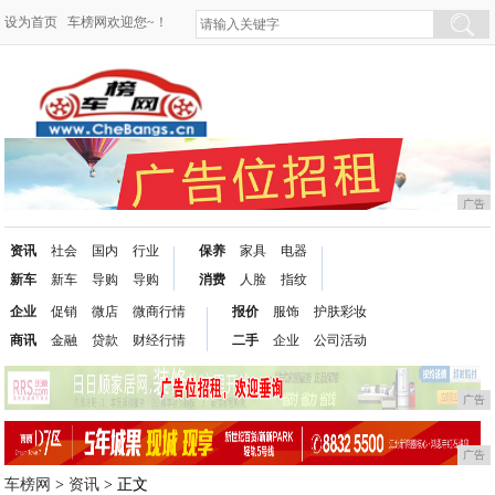
设为首页
车榜网欢迎您~！
广告
资讯
社会
国内
行业
保养
家具
电器
新车
新车
导购
导购
消费
人脸
指纹
企业
促销
微店
微商行情
报价
服饰
护肤彩妆
商讯
金融
贷款
财经行情
二手
企业
公司活动
广告
广告
车榜网
>
资讯
> 正文