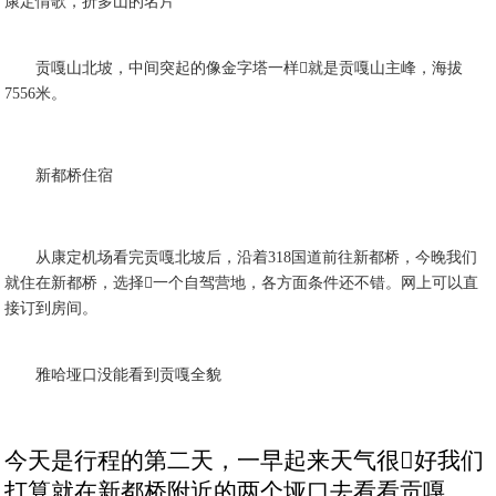
康定情歌，折多山的名片
贡嘎山北坡，中间突起的像金字塔一样就是贡嘎山主峰，海拔
7556米。
新都桥住宿
从康定机场看完贡嘎北坡后，沿着318国道前往新都桥，今晚我们
就住在新都桥，选择一个自驾营地，各方面条件还不错。网上可以直
接订到房间。
雅哈垭口没能看到贡嘎全貌
今天是行程的第二天，一早起来天气很好我们
打算就在新都桥附近的两个垭口去看看贡嘎