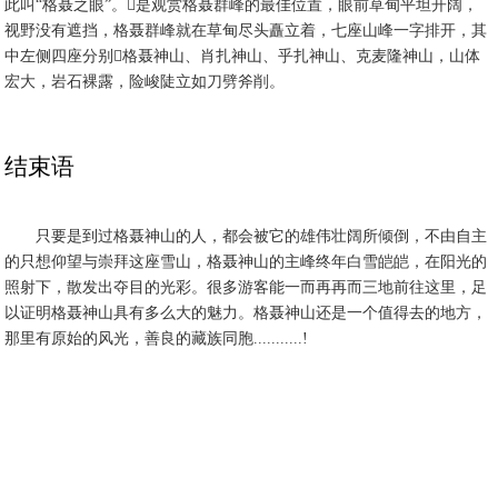
此叫“格聂之眼”。是观赏格聂群峰的最佳位置，眼前草甸平坦开阔，
视野没有遮挡，格聂群峰就在草甸尽头矗立着，七座山峰一字排开，其
中左侧四座分别格聂神山、肖扎神山、乎扎神山、克麦隆神山，山体
宏大，岩石裸露，险峻陡立如刀劈斧削。
结束语
只要是到过格聂神山的人，都会被它的雄伟壮阔所倾倒，不由自主
的只想仰望与崇拜这座雪山，格聂神山的主峰终年白雪皑皑，在阳光的
照射下，散发出夺目的光彩。很多游客能一而再再而三地前往这里，足
以证明格聂神山具有多么大的魅力。格聂神山还是一个值得去的地方，
那里有原始的风光，善良的藏族同胞...........!