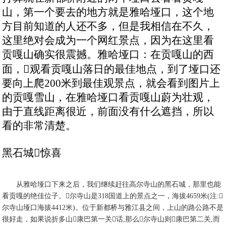
山，第一个要去的地方就是雅哈垭口，这个地
方目前知道的人还不多，但是我相信在不久，
这里绝对会成为一个网红景点，因为在这里看
贡嘎山确实很震撼。雅哈垭口：在贡嘎山的西
面，观看贡嘎山落日的最佳地点，到了垭口还
要向上爬200米到最佳观景点，就会看到图片上
的贡嘎雪山，在雅哈垭口看贡嘎山蔚为壮观，
由于直线距离很近，前面没有什么遮挡，所以
看的非常清楚。
黑石城惊喜
从雅哈垭口下来之后，我们继续赶往高尔寺山的黑石城，那里也能
看贡嘎的绝佳位子。尔寺山是318国道上的景点之一，海拔4659米(注:
尔寺山垭口海拔4412米)。位于新都桥与雅江县之间，上山的路公路不是
很好走，如果说折多山康巴第一关话,那么尔寺山则康巴第二关,而