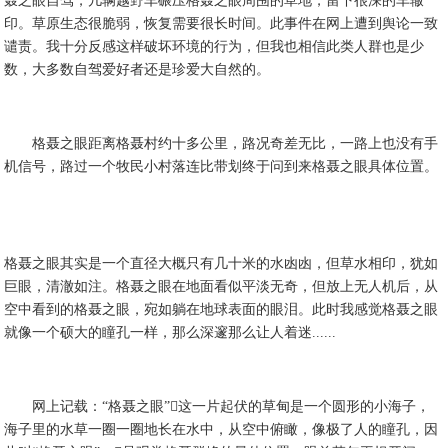
聂之眼自驾，几辆越野车碾压格聂之眼周围的草地，留下很深的车辙
印。草原生态很脆弱，恢复需要很长时间。此事件在网上遭到舆论一致
谴责。我十分反感这样破坏环境的行为，但我也相信此类人群也是少
数，大多数自驾爱好者还是珍爱大自然的。
格聂之眼距离格聂村约十多公里，路况奇差无比，一路上也没有手
机信号，路过一个牧民小村落连比带划终于问到来格聂之眼具体位置。
格聂之眼其实是一个直径大概只有几十米的水凼凼，但草水相印，犹如
巨眼，清澈如注。格聂之眼在地面看似平淡无奇，但放上无人机后，从
空中看到的格聂之眼，宛如躺在地球表面的眼泪。此时我感觉格聂之眼
就像一个硕大的瞳孔一样，那么深邃那么让人着迷......
网上记载：“格聂之眼”这一片起伏的草甸是一个圆形的小海子，
海子里的水草一圈一圈地长在水中，从空中俯瞰，像极了人的瞳孔，因