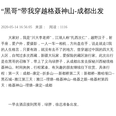
“黑哥”带我穿越格聂神山-成都出发
2020-05-14 16:56:05
来源：
阅读：1116
大家好，我是“川大李老师”，江湖人称“扎西次仁”，越野汉子，射
手座，爱户外，爱摄影，一人一车一相机，方向盘在手，说走就走我
的人生格言，只要有路，就没有去不了的地方。曾穿越过中国的四大无
人区，自驾过多次西藏，新疆大玩家，爱探险的藏区旅行家。此次出行
是在黑哥的召唤下，带上了义乌绿胖子，从成都出发去探秘川西秘境格
聂神山。时间匆匆，行程紧凑。有兴趣的朋友继续往下欣赏。具体行
程：第一天：成都--康定--折多山----新都桥第二天：新都桥--雅哈垭口--
黑石城--雅江第三天：雅江--理塘--格聂神山--格聂之眼--格聂村第四
天：格聂神山--理塘--康定--成都
一早去酒店接到黑哥，绿胖，徐总准备出发。