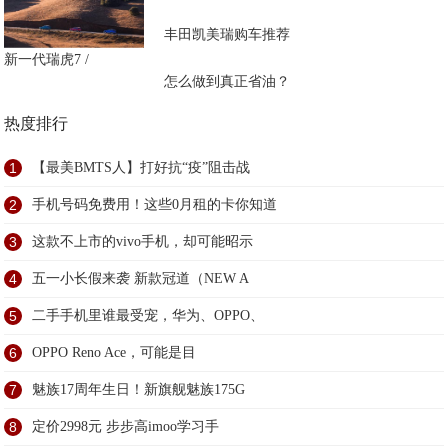
丰田凯美瑞购车推荐
新一代瑞虎7 /
怎么做到真正省油？
热度排行
1
【最美BMTS人】打好抗“疫”阻击战
2
手机号码免费用！这些0月租的卡你知道
3
这款不上市的vivo手机，却可能昭示
4
五一小长假来袭 新款冠道（NEW A
5
二手手机里谁最受宠，华为、OPPO、
6
OPPO Reno Ace，可能是目
7
魅族17周年生日！新旗舰魅族175G
8
定价2998元 步步高imoo学习手