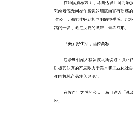
在触摸质感方面，马自达设计师将触摸
驾乘者感受到操作感觉的细腻而富有质感的
动它们，都能体验到相同的触摸手感。此外
路的开发，通过反复的试错，最终成形。
「美」
好生活，
品位高标
包豪斯创始人
格罗皮乌斯
说过：
真正
以极其认真的态度致力于美术和工业化社会
死的机械产品注入灵魂”。
在近百年之后的今天，马自达以「魂动
应。