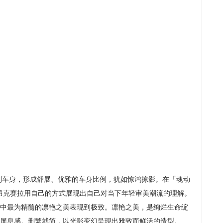
到车身，形成舒展、优雅的车身比例，犹如惊鸿掠影。在「魂动
A3昂克赛拉用自己的方式展现出自己对当下年轻审美潮流的理解。
中最为精髓的凛艳之美表现到极致。凛艳之美，是绚烂生命绽
屏息感。删繁就简，以光影变幻呈现出雅致而鲜活的造型。