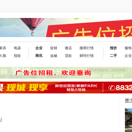
家具
电器
企业
促销
微店
微商行情
报价
服饰
人脸
指纹
商讯
金融
贷款
财经行情
二手
企业
图
」