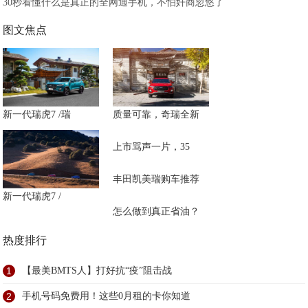
30秒看懂什么是真正的全网通手机，不怕奸商忽悠了
图文焦点
新一代瑞虎7 /瑞
质量可靠，奇瑞全新
上市骂声一片，35
丰田凯美瑞购车推荐
新一代瑞虎7 /
怎么做到真正省油？
热度排行
1
【最美BMTS人】打好抗“疫”阻击战
2
手机号码免费用！这些0月租的卡你知道