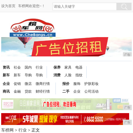
设为首页
车榜网欢迎您~！
广告
资讯
社会
国内
行业
保养
家具
电器
新车
新车
导购
导购
消费
人脸
指纹
企业
促销
微店
微商行情
报价
服饰
护肤彩妆
商讯
金融
贷款
财经行情
二手
企业
公司活动
广告
广告
车榜网
>
行业
> 正文