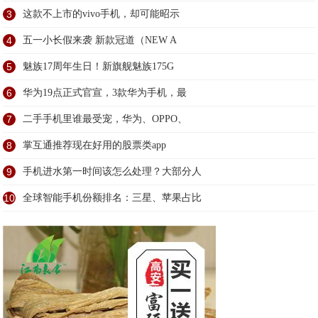
3
这款不上市的vivo手机，却可能昭示
4
五一小长假来袭 新款冠道（NEW A
5
魅族17周年生日！新旗舰魅族175G
6
华为19点正式官宣，3款华为手机，最
7
二手手机里谁最受宠，华为、OPPO、
8
掌互通推荐现在好用的股票类app
9
手机进水第一时间该怎么处理？大部分人
10
全球智能手机份额排名：三星、苹果占比