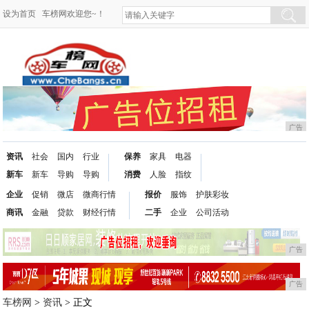
设为首页
车榜网欢迎您~！
广告
资讯
社会
国内
行业
保养
家具
电器
新车
新车
导购
导购
消费
人脸
指纹
企业
促销
微店
微商行情
报价
服饰
护肤彩妆
商讯
金融
贷款
财经行情
二手
企业
公司活动
广告
广告
车榜网
>
资讯
> 正文