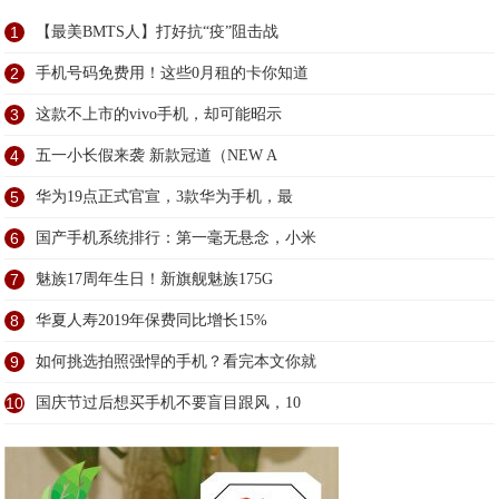
1
【最美BMTS人】打好抗“疫”阻击战
2
手机号码免费用！这些0月租的卡你知道
3
这款不上市的vivo手机，却可能昭示
4
五一小长假来袭 新款冠道（NEW A
5
华为19点正式官宣，3款华为手机，最
6
国产手机系统排行：第一毫无悬念，小米
7
魅族17周年生日！新旗舰魅族175G
8
华夏人寿2019年保费同比增长15%
9
如何挑选拍照强悍的手机？看完本文你就
10
国庆节过后想买手机不要盲目跟风，10