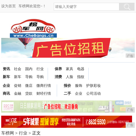
设为首页
车榜网欢迎您~！
广告
资讯
社会
国内
行业
保养
家具
电器
新车
新车
导购
导购
消费
人脸
指纹
企业
促销
微店
微商行情
报价
服饰
护肤彩妆
商讯
金融
贷款
财经行情
二手
企业
公司活动
广告
广告
车榜网
>
行业
> 正文