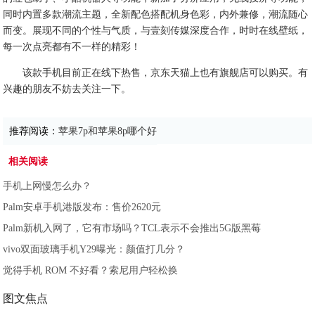
同时内置多款潮流主题，全新配色搭配机身色彩，内外兼修，潮流随心
而变。展现不同的个性与气质，与壹刻传媒深度合作，时时在线壁纸，
每一次点亮都有不一样的精彩！
该款手机目前正在线下热售，京东天猫上也有旗舰店可以购买。有
兴趣的朋友不妨去关注一下。
推荐阅读：
苹果7p和苹果8p哪个好
相关阅读
手机上网慢怎么办？
Palm安卓手机港版发布：售价2620元
Palm新机入网了，它有市场吗？TCL表示不会推出5G版黑莓
vivo双面玻璃手机Y29曝光：颜值打几分？
觉得手机 ROM 不好看？索尼用户轻松换
图文焦点