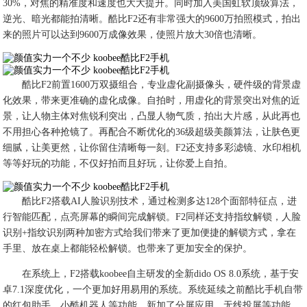
30%，对焦的精准度和速度也大大提升。同时加入美国虹软顶级算法，
逆光、暗光都能拍清晰。酷比F2还有非常强大的9600万拍照模式，拍出
来的照片可以达到9600万成像效果，使照片放大30倍也清晰。
酷比F2前置1600万双摄组合，专业虚化副摄像头，硬件级的背景虚
化效果，带来更准确的虚化成像。自拍时，用虚化的背景突出对焦的近
景，让人物主体对焦锐利突出，凸显人物气质，拍出大片感，从此再也
不用担心各种抢镜了。再配合不断优化的36级超级美颜算法，让肤色更
细腻，让美更然，让你留住清晰每一刻。F2还支持多彩滤镜、水印相机
等等好玩的功能，不仅好拍而且好玩，让你爱上自拍。
酷比F2搭载AI人脸识别技术，通过检测多达128个面部特征点，进
行智能匹配，点亮屏幕的瞬间完成解锁。F2同样还支持指纹解锁，人脸
识别+指纹识别两种加密方式给我们带来了更加便捷的解锁方式，拿在
手里、放在桌上都能轻松解锁。也带来了更加安全的保护。
在系统上，F2搭载koobee自主研发的全新dido OS 8.0系统，基于安
卓7.1深度优化，一个更加好用易用的系统。系统延续之前酷比手机自带
的红包助手、小酷机器人等功能，新加了分屏应用，无线投屏等功能，