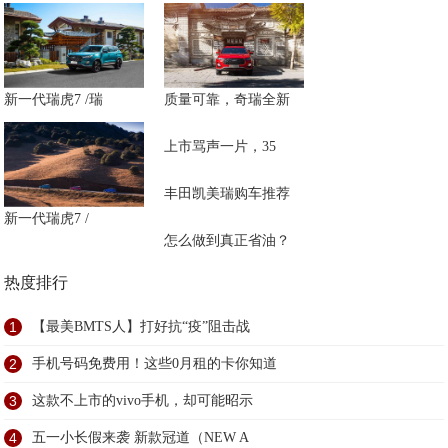
新一代瑞虎7 /瑞
质量可靠，奇瑞全新
上市骂声一片，35
丰田凯美瑞购车推荐
新一代瑞虎7 /
怎么做到真正省油？
热度排行
1
【最美BMTS人】打好抗“疫”阻击战
2
手机号码免费用！这些0月租的卡你知道
3
这款不上市的vivo手机，却可能昭示
4
五一小长假来袭 新款冠道（NEW A