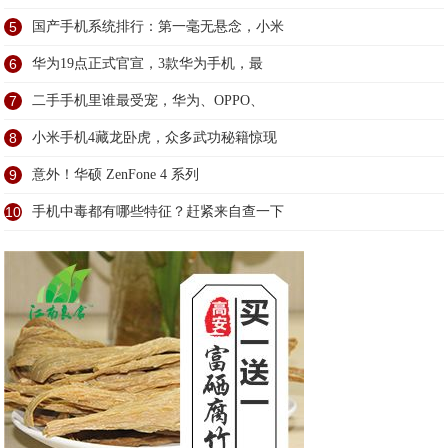
5
国产手机系统排行：第一毫无悬念，小米
6
华为19点正式官宣，3款华为手机，最
7
二手手机里谁最受宠，华为、OPPO、
8
小米手机4藏龙卧虎，众多武功秘籍惊现
9
意外！华硕 ZenFone 4 系列
10
手机中毒都有哪些特征？赶紧来自查一下