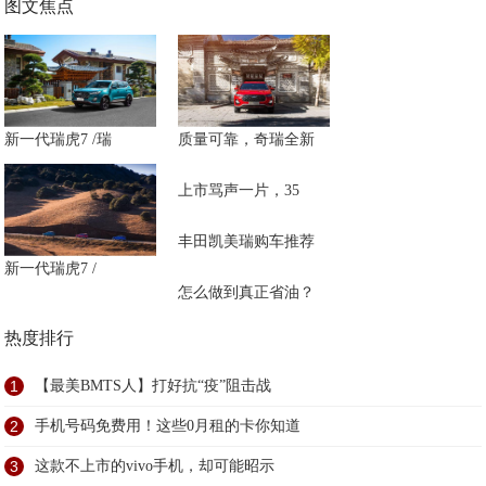
图文焦点
新一代瑞虎7 /瑞
质量可靠，奇瑞全新
上市骂声一片，35
丰田凯美瑞购车推荐
新一代瑞虎7 /
怎么做到真正省油？
热度排行
1
【最美BMTS人】打好抗“疫”阻击战
2
手机号码免费用！这些0月租的卡你知道
3
这款不上市的vivo手机，却可能昭示