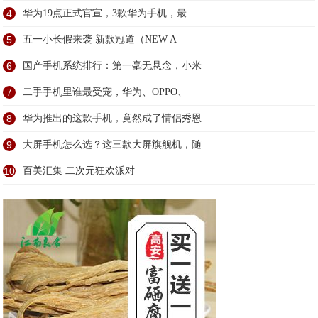
4
华为19点正式官宣，3款华为手机，最
5
五一小长假来袭 新款冠道（NEW A
6
国产手机系统排行：第一毫无悬念，小米
7
二手手机里谁最受宠，华为、OPPO、
8
华为推出的这款手机，竟然成了情侣秀恩
9
大屏手机怎么选？这三款大屏旗舰机，随
10
百美汇集 二次元狂欢派对