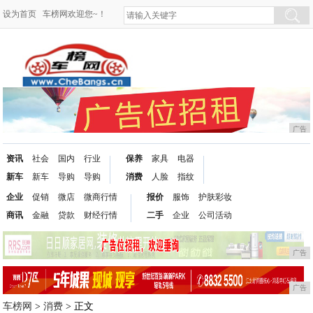
设为首页
车榜网欢迎您~！
广告
资讯
社会
国内
行业
保养
家具
电器
新车
新车
导购
导购
消费
人脸
指纹
企业
促销
微店
微商行情
报价
服饰
护肤彩妆
商讯
金融
贷款
财经行情
二手
企业
公司活动
广告
广告
车榜网
>
消费
> 正文