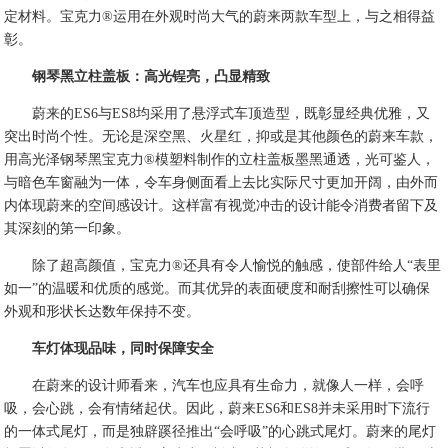
定材料。宝克力®运用在外观时尚大气的蔚来两款车型上，与之相得益
彰。
钢琴黑立柱盖板：高光锃亮，凸显精致
蔚来的ES6与ES8均采用了悬浮式车顶造型，既彰显经典优雅，又
突出时尚个性。无论是深空黑、火星红，抑或是其他颜色的蔚来车款，
用高光泽钢琴黑宝克力®模塑料制作的立柱盖板墨黑通透，光可鉴人，
与暗色车窗融为一体，令车身侧面看上去比实际尺寸更加开阔，由外而
内体现蔚来的空间感设计。这样富有视觉冲击的设计能令消费者留下及
其深刻的第一印象。
除了超高颜值，宝克力®还具有令人愉悦的触感，使部件给人“表里
如一”的温暖和优质的感觉。而其优异的表面硬度和耐刮擦性可以确保
外观和形状长达数年保持不变。
车灯体现品味，同时保障安全
在蔚来的设计师看来，汽车也应具有生命力，就像人一样，会呼
吸，会心跳，会有情绪起伏。因此，蔚来ES6和ES8并未采用时下流行
的一体式尾灯，而是独辟蹊径推出“会呼吸”的心跳式尾灯。蔚来的尾灯