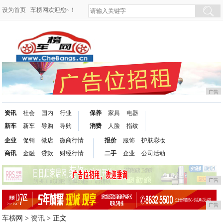
设为首页
车榜网欢迎您~！
广告
资讯
社会
国内
行业
保养
家具
电器
新车
新车
导购
导购
消费
人脸
指纹
企业
促销
微店
微商行情
报价
服饰
护肤彩妆
商讯
金融
贷款
财经行情
二手
企业
公司活动
广告
广告
车榜网
>
资讯
> 正文