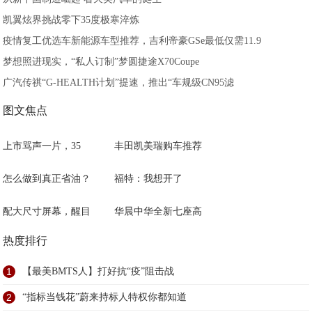
凯翼炫界挑战零下35度极寒淬炼
疫情复工优选车新能源车型推荐，吉利帝豪GSe最低仅需11.9
梦想照进现实，“私人订制”梦圆捷途X70Coupe
广汽传祺“G-HEALTH计划”提速，推出“车规级CN95滤
图文焦点
上市骂声一片，35
丰田凯美瑞购车推荐
怎么做到真正省油？
福特：我想开了
配大尺寸屏幕，醒目
华晨中华全新七座高
热度排行
1
【最美BMTS人】打好抗“疫”阻击战
2
“指标当钱花”蔚来持标人特权你都知道