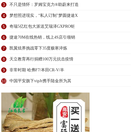
3
​不只是情怀：罗姆宝克力®助蔚来打造
4
梦想照进现实，“私人订制”梦圆捷途X
5
奇瑞5亿红包大派送艾瑞泽GXPRO钜
6
捷途70M在线热销，线上4S店引领销
7
凯翼炫界挑战零下35度极寒淬炼
8
天立教育再行捐赠100万元抗击疫情
9
非常时期 哈弗F7/本田CR-V/丰
10
中国平安旗下vipJr携手陆金所为其