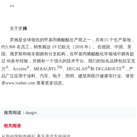
•••
关于罗
姆
罗姆是全球领先的甲基丙烯酸酯生产商之一，共有15 个生产基地，
约3,900 名员工，销售额达 19 亿欧元（2018 年）。在德国、中国、美
国、俄罗斯和南非都拥有分支机构，在甲基丙烯酸酯化学领域中拥有超
过 80多年经验，并拥有一个强大的技术平台。我们的知名品牌包括宝克
®
®
TM
®
®
力
、Acrylite
、MERACRYL
、DEGALAN
和 DEGAROUTE
，产
品广泛应用于涂料、汽车、电子、照明、建筑和医疗健康等行业。请登
录www.roehm.com 查看更多信息。
推荐阅读：
daogrs
相关阅读
从新中国制造崛起 看天美汽车的诞生