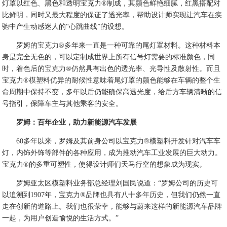
灯罩以红色、黑色和透明宝克力®制成，其颜色鲜艳细腻，红黑搭配对
比鲜明，同时又最大程度的保证了透光率，帮助设计师实现让汽车在疾
驰中产生动感迷人的“心跳曲线”的设想。
罗姆的宝克力®多年来一直是一种可靠的尾灯罩材料。这种材料本
身是完全无色的，可以定制成世界上所有信号灯需要的标准颜色，同
时，着色后的宝克力®仍然具有出色的透光率、光导性及散射性。而且
宝克力®模塑料优异的耐候性意味着尾灯罩的颜色能够在车辆的整个生
命周期中保持不变，多年以后仍能确保高透光度，给后方车辆清晰的信
号指引，保障车主与其他乘客的安全。
罗姆：百年企业，助力新能源汽车发展
60多年以来，罗姆及其前身公司以宝克力®模塑料开发针对汽车车
灯，内饰外饰等部件的各种应用，成为推动汽车工业发展的巨大动力。
宝克力®的多重可塑性，使得设计师们天马行空的想象成为现实。
罗姆亚太区模塑料业务部总经理刘国民说道：“罗姆公司的历史可
以追溯到1907年，宝克力®品牌也具有八十多年历史，但我们仍然一直
走在创新的道路上。我们也很荣幸，能够与蔚来这样的新能源汽车品牌
一起，为用户创造愉悦的生活方式。”