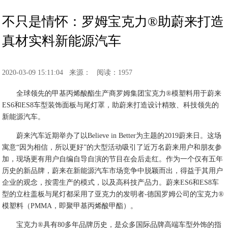
​不只是情怀：罗姆宝克力®助蔚来打造
真材实料新能源汽车
2020-03-09 15:11:04
来源：
阅读：1957
全球领先的甲基丙烯酸酯生产商罗姆集团宝克力®模塑料用于蔚来
ES6和ES8车型装饰面板与尾灯罩，助蔚来打造设计精致、科技领先的
新能源汽车。
蔚来汽车近期举办了以Believe in Better为主题的2019蔚来日。这场
寓意“因为相信，所以更好”的大型活动吸引了近万名蔚来用户和朋友参
加，现场更有用户自编自导自演的节目在会后走红。作为一个仅有五年
历史的新品牌，蔚来在新能源汽车市场竞争中脱颖而出，得益于其用户
企业的观念，按需生产的模式，以及高科技产品力。蔚来ES6和ES8车
型的立柱盖板与尾灯都采用了亚克力的发明者-德国罗姆公司的宝克力®
模塑料（PMMA，即聚甲基丙烯酸甲酯）。
宝克力®具有80多年品牌历史，是众多国际品牌高端车型外饰的指