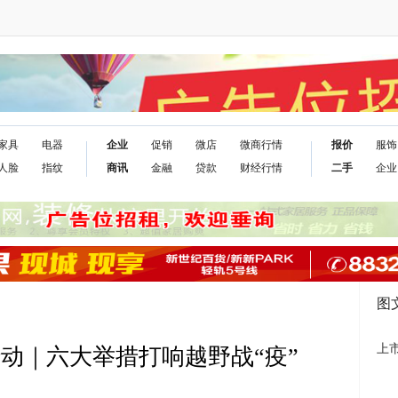
家具
电器
企业
促销
微店
微商行情
报价
服饰
人脸
指纹
商讯
金融
贷款
财经行情
二手
企业
图
上
动｜六大举措打响越野战“疫”