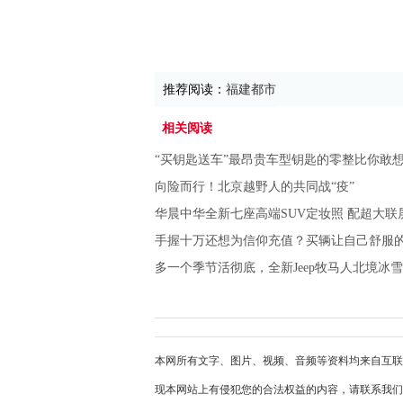
推荐阅读：
福建都市
相关阅读
“买钥匙送车”最昂贵车型钥匙的零整比你敢
向险而行！北京越野人的共同战“疫”
华晨中华全新七座高端SUV定妆照 配超大联
手握十万还想为信仰充值？买辆让自己舒服
多一个季节活彻底，全新Jeep牧马人北境冰
本网所有文字、图片、视频、音频等资料均来自互联
现本网站上有侵犯您的合法权益的内容，请联系我们