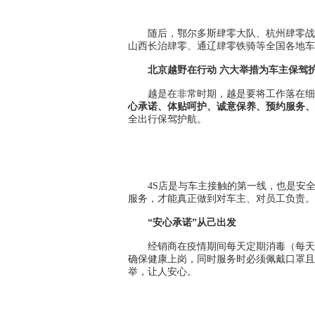
随后，鄂尔多斯肆零大队、杭州肆零战
山西长治肆零、通辽肆零铁骑等全国各地车
北京越野在行动 六大举措为车主保驾
越是在非常时期，越是要将工作落在细
心承诺、体贴呵护、诚意保养、预约服务、
全出行保驾护航。
4S店是与车主接触的第一线，也是安
服务，才能真正做到对车主、对员工负责。
“安心承诺”从己出发
经销商在疫情期间每天定期消毒（每天
确保健康上岗，同时服务时必须佩戴口罩且
举，让人安心。