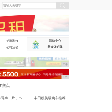
护肤彩妆
活动中心
广告
新媒体矩阵
公司活动
广告
广告
文焦点
市骂声一片，35
丰田凯美瑞购车推荐