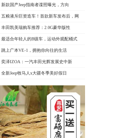
新款国产Jeep指南者谍照曝光，方向
五粮液斥巨资造车！首款新车发布后，网
丰田凯美瑞购车推荐：2.0G豪华版性
最适合年轻人的B级车，运动外观配桶式
跳上广本VE-1，拥抱你向往的生活
奕泽IZOA：一汽丰田光辉发展史中新
全新Jeep牧马人x大疆冬季美好假日