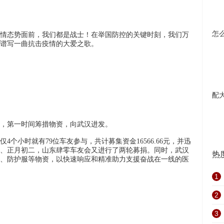
怎
情态势面前，我们都是战士！在举国防控的关键时刻，我们万
谱写一曲抗击疫情的大爱之歌。
配
，第一时间筹措物资，向武汉进发。
个小时就有79位车友参与，共计募集资金16566.66元，并迅
、正月初二，山东肆零车友会又进行了两轮募捐。同时，武汉
热
、防护服等物资，以快速响应和精准助力支援奋战在一线的医
1
2
3