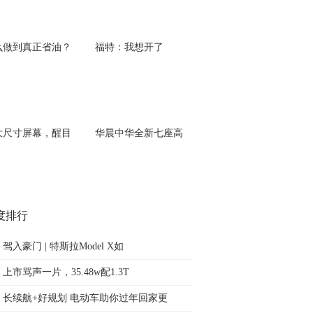
么做到真正省油？
福特：我想开了
大尺寸屏幕，醒目
华晨中华全新七座高
度排行
驾入豪门 | 特斯拉Model X如
上市骂声一片，35.48w配1.3T
长续航+好规划 电动车助你过年回家更